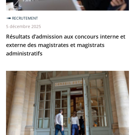
magistrates
et
RECRUTEMENT
magistrats
5 décembre 2025
administratifs
Résultats d’admission aux concours interne et
externe des magistrates et magistrats
administratifs
[Revoir]
Le
webinaire
sur
le
recrutement
de
maîtresses