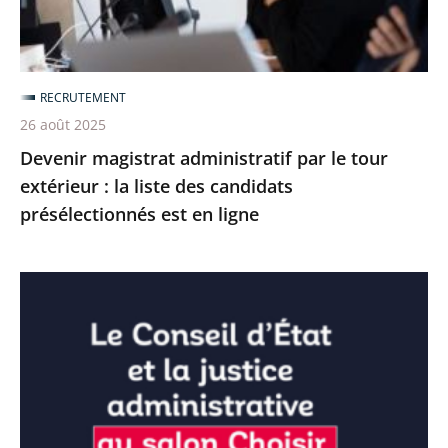
:
la
liste
RECRUTEMENT
des
26 août 2025
candidats
Devenir magistrat administratif par le tour
présélectionnés
extérieur : la liste des candidats
est
présélectionnés est en ligne
en
ligne
Emploi
:
le
Conseil
d’État
et