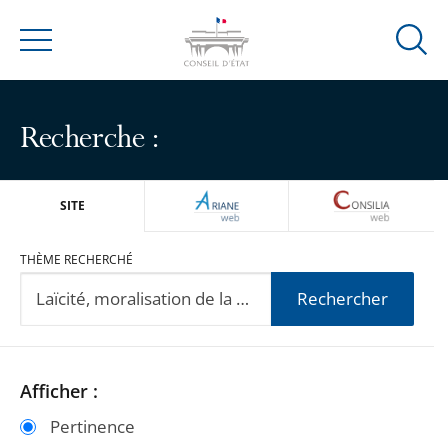
Ouvrir
Menu
la
modal
de
Recherche :
reche
ARIANEWEB
CONSILIA
SITE
THÈME RECHERCHÉ
Rechercher
Passer
Passer
Afficher :
les
les
Pertinence
filtres
filtres