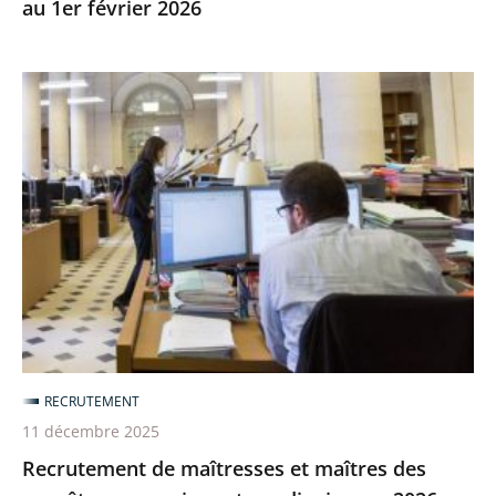
au 1er février 2026
Recrutement
de
maîtresses
et
maîtres
des
requêtes
en
service
extraordinaire
sur
RECRUTEMENT
2026
11 décembre 2025
Recrutement de maîtresses et maîtres des