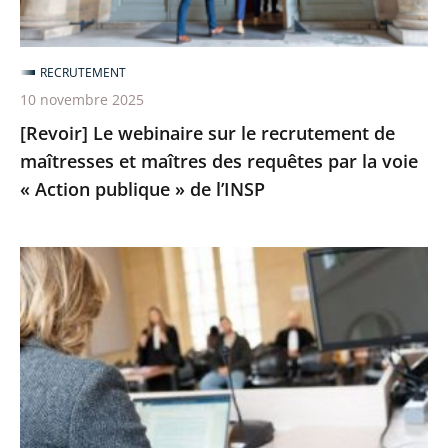
et
maîtres
RECRUTEMENT
des
10 novembre 2025
requêtes
[Revoir] Le webinaire sur le recrutement de
par
maîtresses et maîtres des requêtes par la voie
la
« Action publique » de l’INSP
voie
«
Action
Liste
publique
des
»
candidats
de
présélectionnés
l’INSP
pour
un
détachement