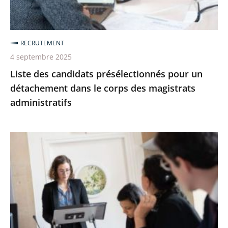
dans
le
corps
RECRUTEMENT
des
4 septembre 2025
magistrats
Liste des candidats présélectionnés pour un
administratifs
détachement dans le corps des magistrats
administratifs
Devenir
magistrat
administratif
par
le
tour
extérieur