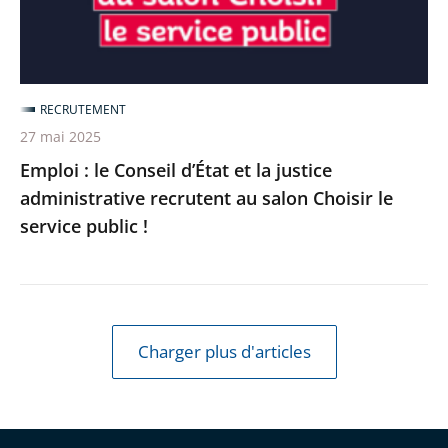
la
justice
administrative
recrutent
RECRUTEMENT
au
27 mai 2025
salon
Emploi : le Conseil d’État et la justice
Choisir
administrative recrutent au salon Choisir le
le
service public !
service
public
!
Charger plus d'articles