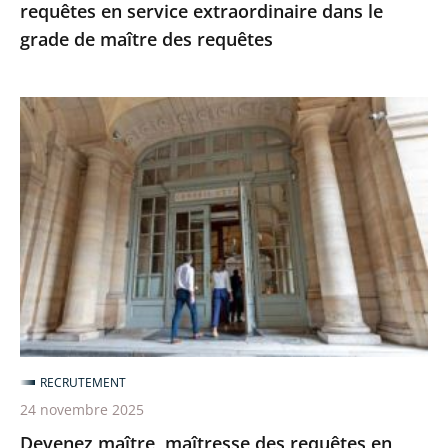
de
requêtes en service extraordinaire dans le
maître
grade de maître des requêtes
des
requêtes
Devenez
maître,
maîtresse
des
requêtes
en
service
extraordinaire
«
voie
RECRUTEMENT
action
24 novembre 2025
publique
Devenez maître, maîtresse des requêtes en
»