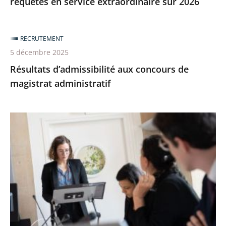
requêtes en service extraordinaire sur 2026
RECRUTEMENT
5 décembre 2025
Résultats d’admissibilité aux concours de
magistrat administratif
Résultats
d’admission
aux
concours
interne
et
externe
des