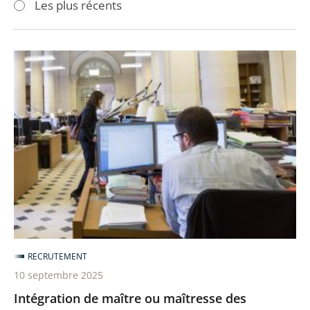
Les plus récents
pour
pour
arriver
arriver
après
avant
Intégration
de
maître
ou
maîtresse
des
requêtes
en
service
extraordinaire
dans
RECRUTEMENT
le
10 septembre 2025
grade
Intégration de maître ou maîtresse des