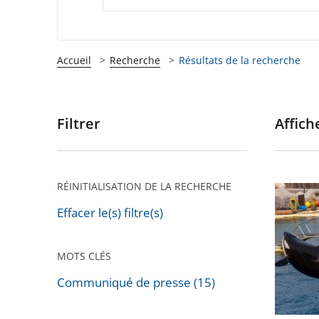
Accueil
Recherche
Résultats de la recherche
Filtrer
Affiche
Passer
les
filtres
pour
RÉINITIALISATION DE LA RECHERCHE
Cétacés
arriver
en
Effacer le(s) filtre(s)
après
captivit
:
MOTS CLÉS
la
Communiqué de presse (15)
législat
Passer
actuelle