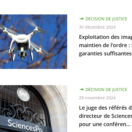
tion
DÉCISION DE JUSTICE
30 décembre 2024
ts
Exploitation des ima
trées
maintien de l’ordre :
garanties suffisantes
tion
n
iale,
DÉCISION DE JUSTICE
29 novembre 2024
Le juge des référés d
directeur de Sciences
pour une conféren...