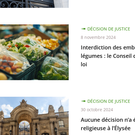
e
d
tion
DÉCISION DE JUSTICE
es
8 novembre 2024
tes
ges
Interdiction des emba
ues
légumes : le Conseil 
loi
ur
s
s
DÉCISION DE JUSTICE
n
30 octobre 2024
Aucune décision n’a 
religieuse à l’Élysée
ion