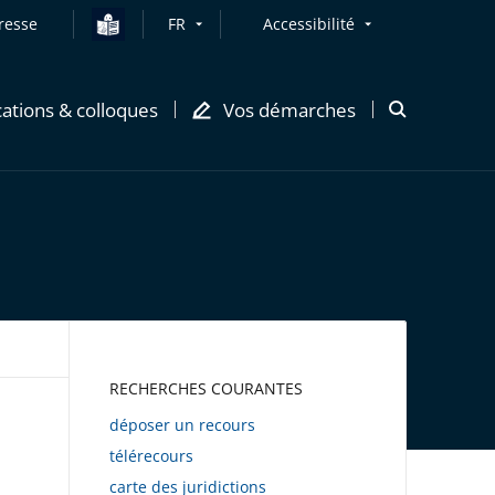
resse
FR
Accessibilité
cations & colloques
Vos démarches
Ouvrir
la
modale
de
recherche
AWEB
RECHERCHES COURANTES
déposer un recours
télérecours
carte des juridictions