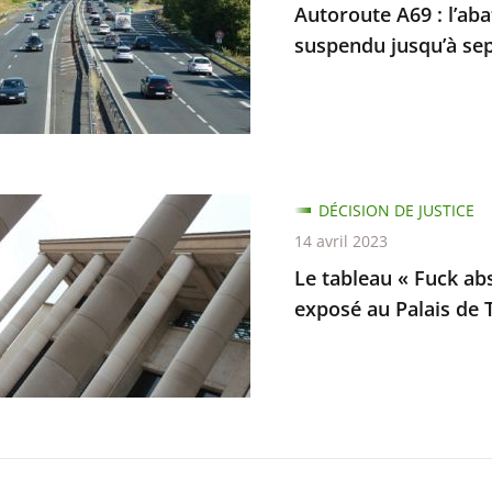
Autoroute A69 : l’ab
lisées
ge
suspendu jusqu’à se
ns
aires
ents
s
DÉCISION DE JUSTICE
du
14 avril 2023
Le tableau « Fuck ab
bre
exposé au Palais de 
tion