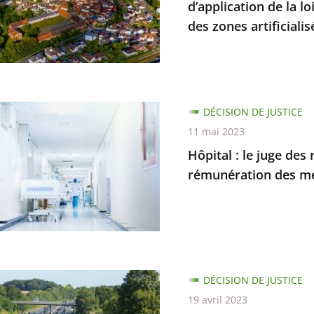
d’application de la lo
ionales
des zones artificialis
f
ntaire
ation
DÉCISION DE JUSTICE
sations
11 mai 2023
es
Hôpital : le juge des
rémunération des mé
nt
on
rement
te
DÉCISION DE JUSTICE
19 avril 2023
ration