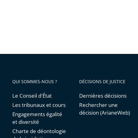
peut
rester
exposé
au
Palais
de
Tokyo
QUI SOMMES-NOUS ?
DÉCISIONS DE JUSTICE
Le Conseil d'État
Dernières décisions
Les tribunaux et cours
Rechercher une
décision (ArianeWeb)
Engagements égalité
et diversité
Charte de déontologie