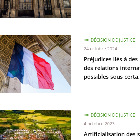
er
ation
nie
ces
DÉCISION DE JUSTICE
...
se
24 octobre 2024
Préjudices liés à des
des relations interna
ns
possibles sous certa.
bles
lisation
DÉCISION DE JUSTICE
e
4 octobre 2023
Artificialisation des 
s