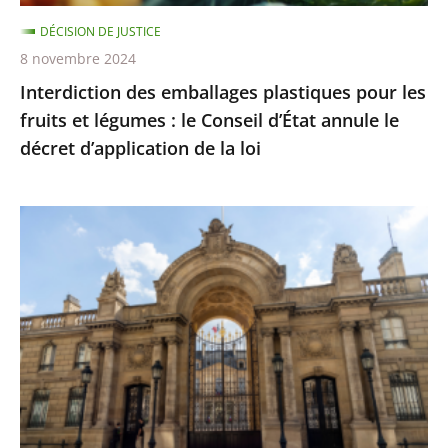
:
DÉCISION DE JUSTICE
le
8 novembre 2024
Conseil
Interdiction des emballages plastiques pour les
d’État
fruits et légumes : le Conseil d’État annule le
annule
décret d’application de la loi
le
décret
d’application
Aucune
de
décision
la
n’a
loi
été
prise
pour
autoriser
une
cérémonie