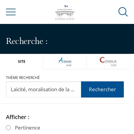
Ouvrir
Menu
la
modal
de
Recherche :
reche
ARIANEWEB
CONSILIA
SITE
THÈME RECHERCHÉ
Rechercher
Passer
Passer
Afficher :
les
les
Pertinence
filtres
filtres