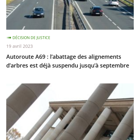
d’arbres
est
déjà
suspendu
DÉCISION DE JUSTICE
jusqu’à
19 avril 2023
septembre
Autoroute A69 : l’abattage des alignements
d’arbres est déjà suspendu jusqu’à septembre
Le
tableau
«
Fuck
abstraction
!
»