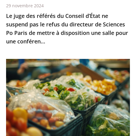
29 novembre 2024
refus
Le juge des référés du Conseil d’État ne
du
suspend pas le refus du directeur de Sciences
directeur
Po Paris de mettre à disposition une salle pour
de
une conféren...
Sciences
Po
Paris
Interdiction
de
des
mettre
emballages
à
plastiques
disposition
pour
une
les
salle
fruits
pour
et
une
légumes
conféren...