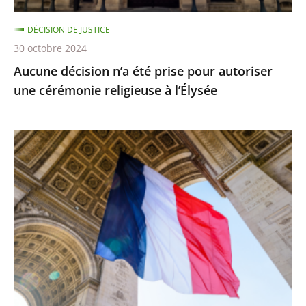
religieuse
DÉCISION DE JUSTICE
à
30 octobre 2024
l’Élysée
Aucune décision n’a été prise pour autoriser
une cérémonie religieuse à l’Élysée
Préjudices
liés
à
des
décisions
non
détachables
de
la