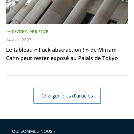
de
Miriam
Cahn
DÉCISION DE JUSTICE
peut
14 avril 2023
rester
Le tableau « Fuck abstraction ! » de Miriam
exposé
Cahn peut rester exposé au Palais de Tokyo
au
Palais
de
Tokyo
Charger plus d'articles
QUI SOMMES-NOUS ?