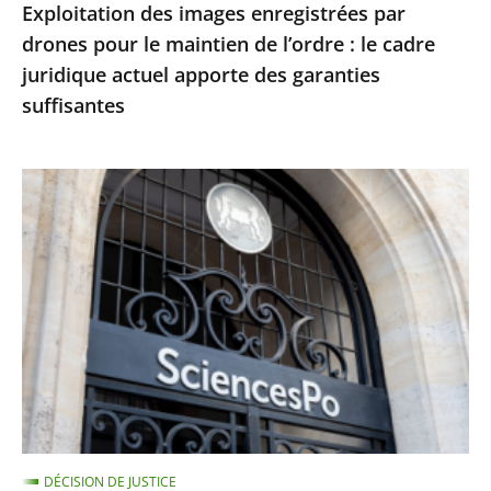
Exploitation des images enregistrées par
le
drones pour le maintien de l’ordre : le cadre
cadre
juridique actuel apporte des garanties
juridique
suffisantes
actuel
apporte
des
Le
garanties
juge
suffisantes
des
référés
du
Conseil
d’État
ne
suspend
pas
DÉCISION DE JUSTICE
le