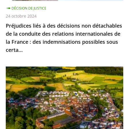
conduite
DÉCISION DE JUSTICE
des
24 octobre 2024
relations
Préjudices liés à des décisions non détachables
internationales
de la conduite des relations internationales de
de
la France : des indemnisations possibles sous
la
certa...
France
:
des
Artificialisation
indemnisations
des
possibles
sols
sous
:
certa...
le
dispositif
réglementaire
d’application