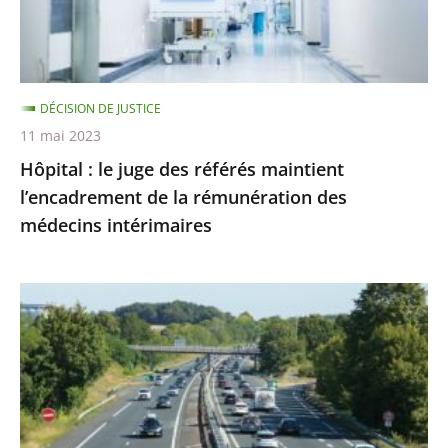
maintient
l’encadrement
de
la
DÉCISION DE JUSTICE
rémunération
11 mai 2023
des
Hôpital : le juge des référés maintient
médecins
l’encadrement de la rémunération des
intérimaires
médecins intérimaires
Autoroute
A69
:
l’abattage
des
alignements