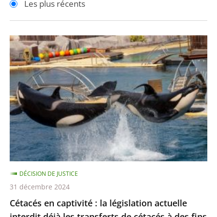
Les plus récents
pour
pour
arriver
arriver
après
avant
Cétacés
en
captivité
:
la
législation
actuelle
interdit
déjà
les
DÉCISION DE JUSTICE
transferts
31 décembre 2024
de
Cétacés en captivité : la législation actuelle
cétacés
interdit déjà les transferts de cétacés à des fins