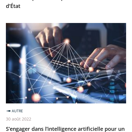
d'État
S’engager
dans
l’intelligence
artificielle
pour
un
meilleur
service
public
AUTRE
30 août 2022
S’engager dans l’intelligence artificielle pour un