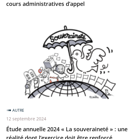
cours administratives d’appel
Étude
annuelle
2024
«
La
souveraineté
»
:
une
réalité
AUTRE
dont
12 septembre 2024
l’exercice
Étude annuelle 2024 « La souveraineté » : une
doit
réalité dont l’exercice doit être renforcé
être