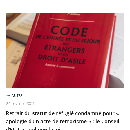
Retrait
du
statut
de
réfugié
condamné
pour
«
apologie
d’un
AUTRE
acte
24 février 2021
de
Retrait du statut de réfugié condamné pour «
terrorisme
apologie d’un acte de terrorisme » : le Conseil
»
d’État a appliqué la loi