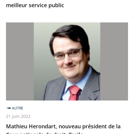
meilleur service public
Mathieu
Herondart,
nouveau
président
de
la
Cour
nationale
du
droit
AUTRE
d’asile
21 juin 2022
Mathieu Herondart, nouveau président de la