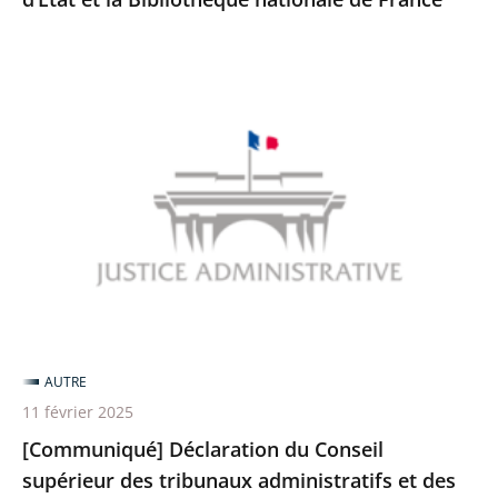
[Communiqué]
Déclaration
du
Conseil
supérieur
des
tribunaux
administratifs
et
des
AUTRE
cours
11 février 2025
administratives
[Communiqué] Déclaration du Conseil
d’appel
supérieur des tribunaux administratifs et des