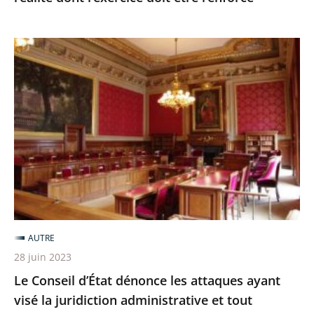
renforcé
Le
Conseil
d’État
dénonce
les
attaques
ayant
visé
la
juridiction
AUTRE
administrative
28 juin 2023
et
Le Conseil d’État dénonce les attaques ayant
tout
visé la juridiction administrative et tout
particulièrement