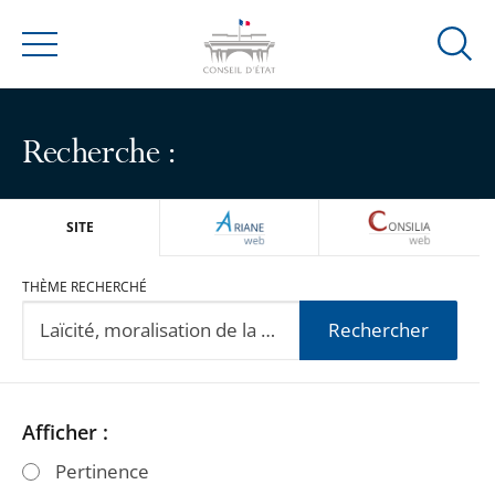
Ouvrir
Menu
la
modal
de
Recherche :
reche
ARIANEWEB
CONSILIA
SITE
THÈME RECHERCHÉ
Rechercher
Passer
Passer
Afficher :
les
les
Pertinence
filtres
filtres