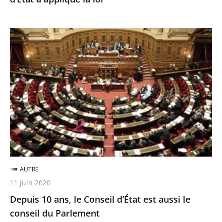
:
le
Conseil
Depuis
d’État
10
a
ans,
appliqué
le
la
Conseil
loi
d’État
est
aussi
le
conseil
AUTRE
du
11 juin 2020
Parlement
Depuis 10 ans, le Conseil d’État est aussi le
conseil du Parlement