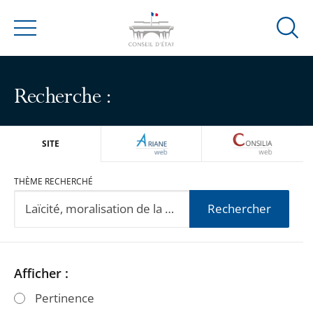
Ouvrir
Menu
la
modal
de
Recherche :
reche
ARIANEWEB
CONSILIA
SITE
THÈME RECHERCHÉ
Rechercher
Passer
Passer
Afficher :
les
les
Pertinence
filtres
filtres