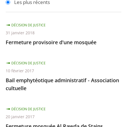
Les plus récents
pour
pour
arriver
arriver
après
avant
DÉCISION DE JUSTICE
31 janvier 2018
Fermeture provisoire d'une mosquée
DÉCISION DE JUSTICE
10 février 2017
Bail emphytéotique administratif - Association
cultuelle
DÉCISION DE JUSTICE
20 janvier 2017
Fermeture mosquée Al Rawda de Stains