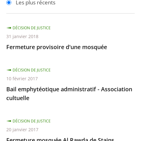
Les plus récents
pour
pour
arriver
arriver
après
avant
DÉCISION DE JUSTICE
31 janvier 2018
Fermeture provisoire d'une mosquée
DÉCISION DE JUSTICE
10 février 2017
Bail emphytéotique administratif - Association
cultuelle
DÉCISION DE JUSTICE
20 janvier 2017
Fermeture mosquée Al Rawda de Stains