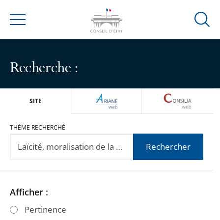
Ouvrir
Menu
la
modal
de
Recherche :
reche
ARIANEWEB
CONSILIA
SITE
THÈME RECHERCHÉ
Rechercher
Passer
Passer
Afficher :
les
les
Pertinence
filtres
filtres