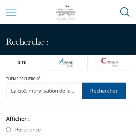
Ouvrir
Menu
la
modal
de
Recherche :
reche
ARIANEWEB
CONSILIA
SITE
THÈME RECHERCHÉ
Rechercher
Passer
Passer
Afficher :
les
les
Pertinence
filtres
filtres