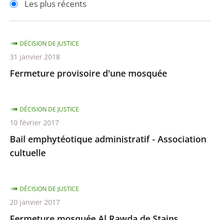
Les plus récents
pour
pour
arriver
arriver
après
avant
DÉCISION DE JUSTICE
31 janvier 2018
Fermeture provisoire d'une mosquée
DÉCISION DE JUSTICE
10 février 2017
Bail emphytéotique administratif - Association
cultuelle
DÉCISION DE JUSTICE
20 janvier 2017
Fermeture mosquée Al Rawda de Stains