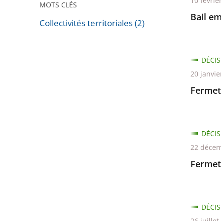
10 févrie
MOTS CLÉS
Bail em
Collectivités territoriales (2)
Passer
les
DÉCIS
filtres
20 janvie
pour
arriver
Fermet
avant
DÉCIS
22 décem
Fermet
DÉCIS
26 juille