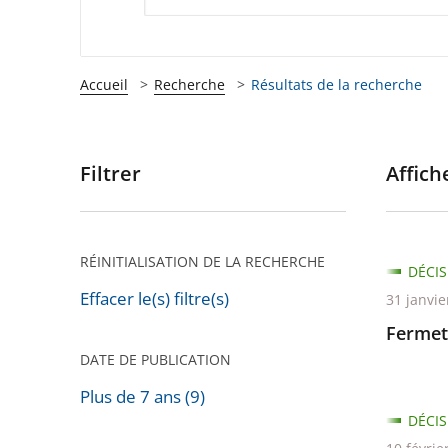
Accueil
Recherche
Résultats de la recherche
Filtrer
Affiche
Passer
les
filtres
pour
RÉINITIALISATION DE LA RECHERCHE
DÉCIS
arriver
Effacer le(s) filtre(s)
31 janvie
après
Fermet
DATE DE PUBLICATION
Plus de 7 ans (9)
DÉCIS