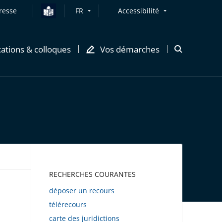
resse
FR
Accessibilité
cations & colloques
Vos démarches
Ouvrir
la
modale
de
recherche
AWEB
RECHERCHES COURANTES
déposer un recours
télérecours
carte des juridictions