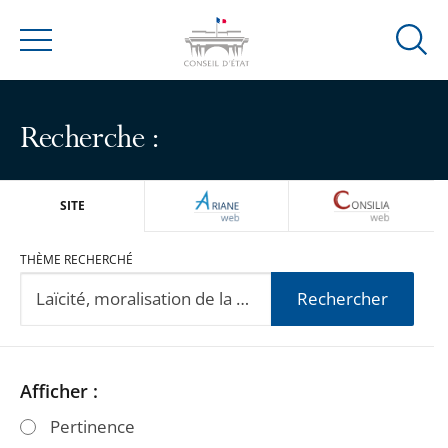
Ouvrir
Menu
la
modal
de
Recherche :
reche
ARIANEWEB
CONSILIA
SITE
THÈME RECHERCHÉ
Rechercher
Passer
Passer
Afficher :
les
les
Pertinence
filtres
filtres