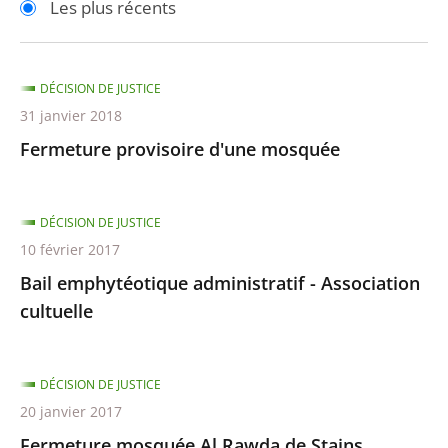
Les plus récents
pour
pour
arriver
arriver
après
avant
DÉCISION DE JUSTICE
31 janvier 2018
Fermeture provisoire d'une mosquée
DÉCISION DE JUSTICE
10 février 2017
Bail emphytéotique administratif - Association
cultuelle
DÉCISION DE JUSTICE
20 janvier 2017
Fermeture mosquée Al Rawda de Stains