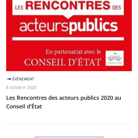
Rencontres
des
acteurs
publics
2020
au
Conseil
d'État
ÉVÉNEMENT
8 octobre 2020
Les Rencontres des acteurs publics 2020 au
Conseil d'État