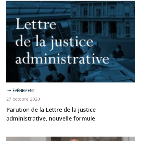
Parution
de
la
Lettre
de
la
justice
administrative,
nouvelle
formule
ÉVÉNEMENT
27 octobre 2020
Parution de la Lettre de la justice
administrative, nouvelle formule
Visite