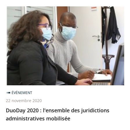
DuoDay
2020
:
l'ensemble
des
juridictions
administratives
mobilisée
ÉVÉNEMENT
22 novembre 2020
DuoDay 2020 : l'ensemble des juridictions
administratives mobilisée