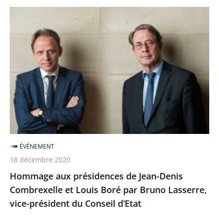
Hommage
aux
présidences
de
Jean-
Denis
Combrexelle
et
Louis
Boré
ÉVÉNEMENT
par
18 décembre 2020
Bruno
Hommage aux présidences de Jean-Denis
Lasserre,
Combrexelle et Louis Boré par Bruno Lasserre,
vice-
vice-président du Conseil d’Etat
président
du