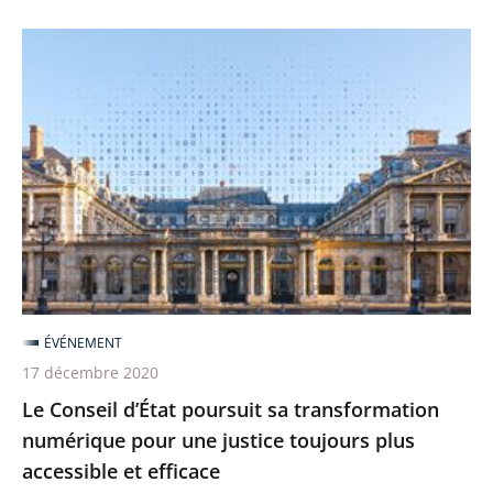
Conseil
Le
d’Etat
Conseil
d’État
poursuit
sa
transformation
numérique
pour
une
justice
ÉVÉNEMENT
toujours
17 décembre 2020
plus
Le Conseil d’État poursuit sa transformation
accessible
numérique pour une justice toujours plus
et
accessible et efficace
efficace