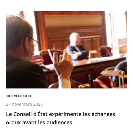
Le
Conseil
d’État
expérimente
les
échanges
oraux
avant
les
audiences
ÉVÉNEMENT
27 novembre 2020
Le Conseil d’État expérimente les échanges
oraux avant les audiences