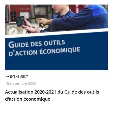
Actualisation
2020-
2021
du
Guide
des
outils
d'action
économique
ÉVÉNEMENT
15 novembre 2020
Actualisation 2020-2021 du Guide des outils
d'action économique