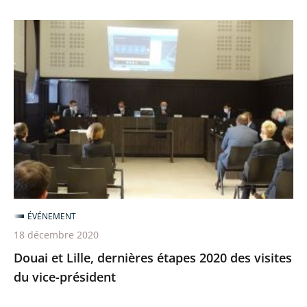
Douai
et
Lille,
dernières
étapes
2020
des
visites
du
vice-
ÉVÉNEMENT
président
18 décembre 2020
Douai et Lille, dernières étapes 2020 des visites
du vice-président