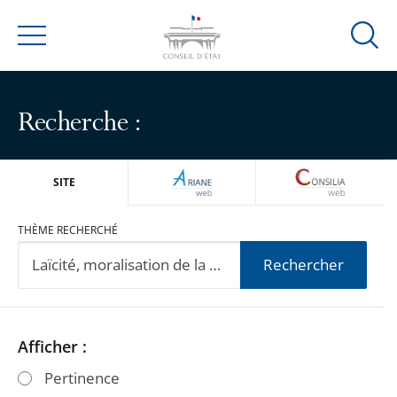
Ouvrir
Menu
la
modal
de
Recherche :
reche
ARIANEWEB
CONSILIA
SITE
THÈME RECHERCHÉ
Rechercher
Passer
Passer
Afficher :
les
les
Pertinence
filtres
filtres