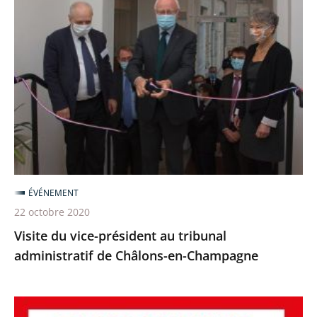
du
vice-
président
au
tribunal
administratif
de
Châlons-
en-
ÉVÉNEMENT
Champagne
22 octobre 2020
Visite du vice-président au tribunal
administratif de Châlons-en-Champagne
Les