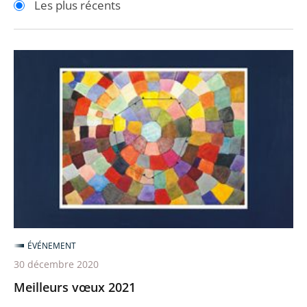
Les plus récents
pour
pour
arriver
arriver
après
avant
Meilleurs
vœux
2021
ÉVÉNEMENT
30 décembre 2020
Meilleurs vœux 2021