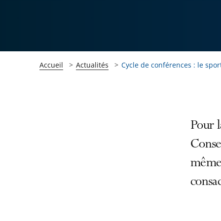
Accueil
Actualités
Cycle de conférences : le spor
Passer
Passer
Pour l
la
la
Consei
navigation
navigation
même 
de
de
l'article
l'article
consa
pour
pour
arriver
arriver
après
avant