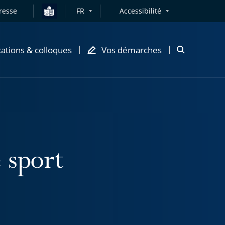
resse
FR
Accessibilité
cations & colloques
Vos démarches
Ouvrir
la
modale
de
recherche
e sport