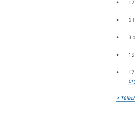
12
6 
3 a
15
17
en
> Téléc