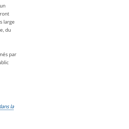
de
’un
l'article
rront
pour
s large
arriver
e, du
avant
nnés par
blic
dans la