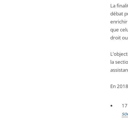
La final
débat pu
enrichi
que cel
droit ou
L’object
la secti
assistan
En 2018-
17
so