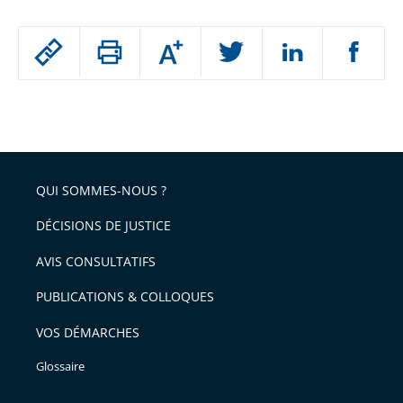
Passer
Augmenter
le
ou
réduire
partage
Passer
la
taille
de
le
de
la
l'article
partage
police
pour
de
arriver
QUI SOMMES-NOUS ?
l'article
après
pour
DÉCISIONS DE JUSTICE
arriver
AVIS CONSULTATIFS
avant
PUBLICATIONS & COLLOQUES
VOS DÉMARCHES
Glossaire