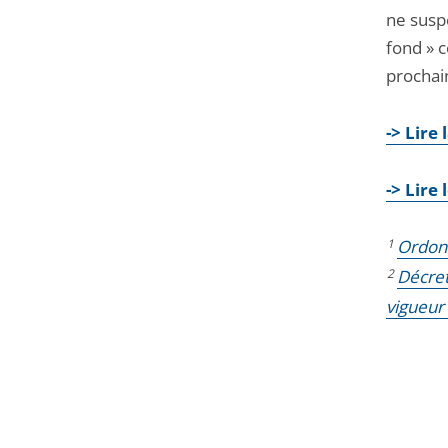
ne susp
fond » c
prochai
-> Lire 
-> Lire
1
Ordonn
2
Décret
vigueur