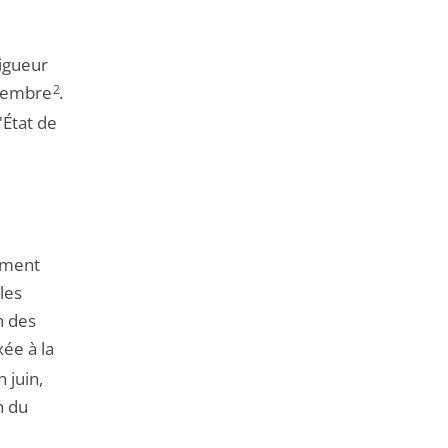
vigueur
ptembre
2
.
'État de
lement
les
n des
xée à la
 juin,
n du