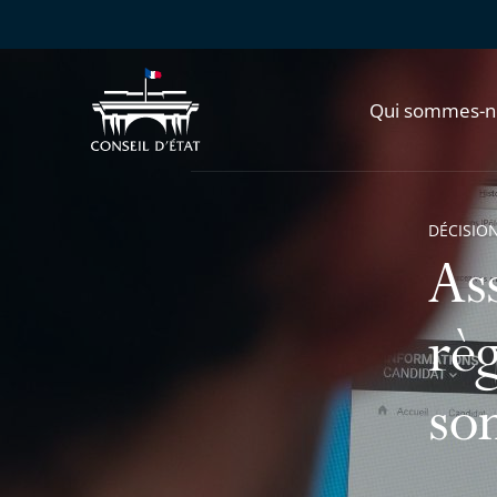
Qui sommes-n
DÉCISION
As
règ
so