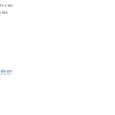
rs « au
 les
rée en
e