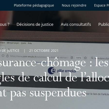
Plateforme pédagogique
Nous rejoindre
Espace P
ous ?
Décisions de justice
Avis consultatifs
Publi
 DE JUSTICE
21 OCTOBRE 2021
surance-chômage : les
les de calcul de l’allo
nt pas suspendues