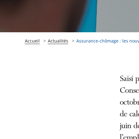
Accueil
Actualités
Assurance-chômage : les nouvel
Passer
Passer
Saisi 
la
la
Consei
navigation
navigation
octobr
de
de
l'article
l'article
de cal
pour
pour
juin d
arriver
arriver
l’empl
après
avant