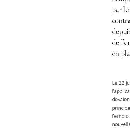
par l
contra
depui
de l’e
en pla
Le 22 ju
l’applic
devaient
principe
l’emploi
nouvelle