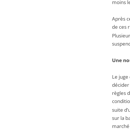
moins le
Après ce
de ces r
Plusieu
suspend
Une nou
Le juge
décider
règles 
conditio
suite d’
sur la 
marché d