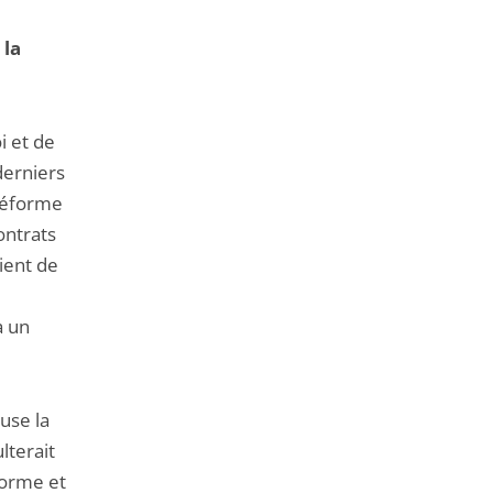
 la
i et de
derniers
 réforme
ontrats
ient de
à un
use la
lterait
forme et