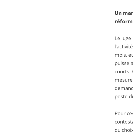
Un marc
réform
Le juge
l’activ
mois, et
puisse a
courts. 
mesures
demande
poste d
Pour ces
contesta
du choix