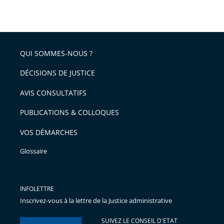
taille
de
le
de
la
l'article
partage
police
pour
de
arriver
QUI SOMMES-NOUS ?
l'article
après
pour
DÉCISIONS DE JUSTICE
arriver
AVIS CONSULTATIFS
avant
PUBLICATIONS & COLLOQUES
VOS DÉMARCHES
Glossaire
INFOLETTRE
Inscrivez-vous à la lettre de la Justice administrative
SUIVEZ LE CONSEIL D'ETAT