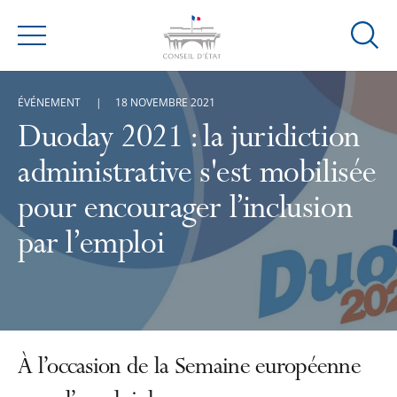
Ouvrir
Menu
la
modal
ÉVÉNEMENT
18 NOVEMBRE 2021
de
reche
Duoday 2021 : la juridiction
administrative s'est mobilisée
pour encourager l’inclusion
par l’emploi
À l’occasion de la Semaine européenne