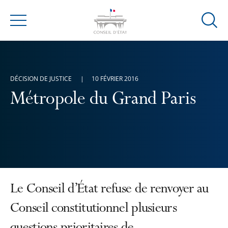
Ouvrir
Menu
la
modal
de
reche
DÉCISION DE JUSTICE
10 FÉVRIER 2016
Métropole du Grand Paris
Le Conseil d’État refuse de renvoyer au
Conseil constitutionnel plusieurs