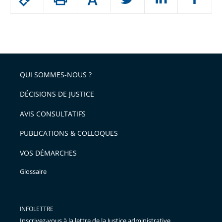
Augmenter
le
ou
réduire
partage
Passer
la
taille
de
le
de
la
l'article
partage
police
pour
de
arriver
QUI SOMMES-NOUS ?
l'article
après
pour
DÉCISIONS DE JUSTICE
arriver
AVIS CONSULTATIFS
avant
PUBLICATIONS & COLLOQUES
VOS DÉMARCHES
Glossaire
INFOLETTRE
Inscrivez-vous à la lettre de la Justice administrative