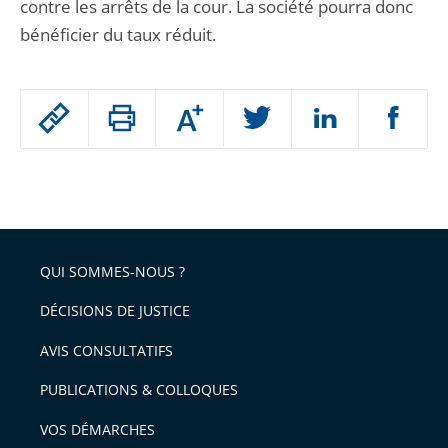
contre les arrêts de la cour. La société pourra donc
bénéficier du taux réduit.
Passer
Augmenter
le
ou
réduire
partage
Passer
la
taille
de
le
de
la
l'article
partage
police
pour
de
arriver
QUI SOMMES-NOUS ?
l'article
après
pour
DÉCISIONS DE JUSTICE
arriver
AVIS CONSULTATIFS
avant
PUBLICATIONS & COLLOQUES
VOS DÉMARCHES