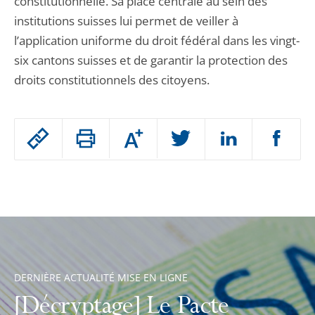
constitutionnelle. Sa place centrale au sein des
institutions suisses lui permet de veiller à
l’application uniforme du droit fédéral dans les vingt-
six cantons suisses et de garantir la protection des
droits constitutionnels des citoyens.
Passer
Augmenter
le
ou
réduire
partage
Passer
la
taille
de
le
de
la
l'article
partage
police
pour
de
arriver
l'article
après
pour
DERNIÈRE ACTUALITÉ MISE EN LIGNE
arriver
[Décryptage] Le Pacte
avant