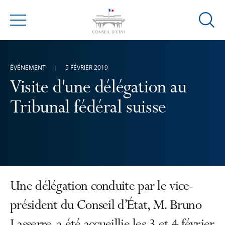
Ouvrir
Menu
la
modal
de
ÉVÉNEMENT
5 FÉVRIER 2019
reche
Visite d'une délégation au
Tribunal fédéral suisse
Une délégation conduite par le vice-
président du Conseil d’État, M. Bruno