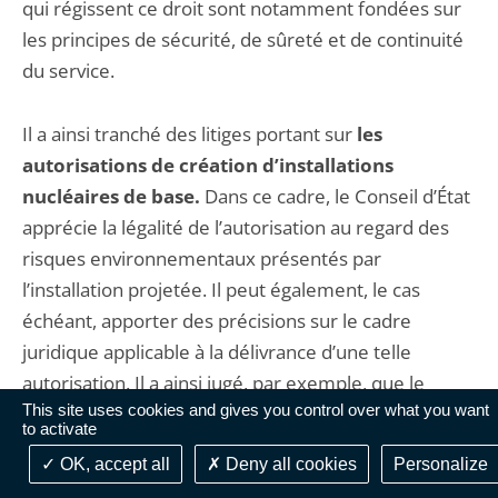
qui régissent ce droit sont notamment fondées sur
les principes de sécurité, de sûreté et de continuité
du service.
Il a ainsi tranché des litiges portant sur
les
autorisations de création d’installations
nucléaires de base.
Dans ce cadre, le Conseil d’État
apprécie la légalité de l’autorisation au regard des
risques environnementaux présentés par
l’installation projetée. Il peut également, le cas
échéant, apporter des précisions sur le cadre
juridique applicable à la délivrance d’une telle
autorisation. Il a ainsi jugé, par exemple, que le
This site uses cookies and gives you control over what you want
règlement d’un plan local d’urbanisme n’est pas
to activate
opposable au décret autorisant la création d’une
OK, accept all
Deny all cookies
Personalize
installation nucléaire de base, qui relève d’une