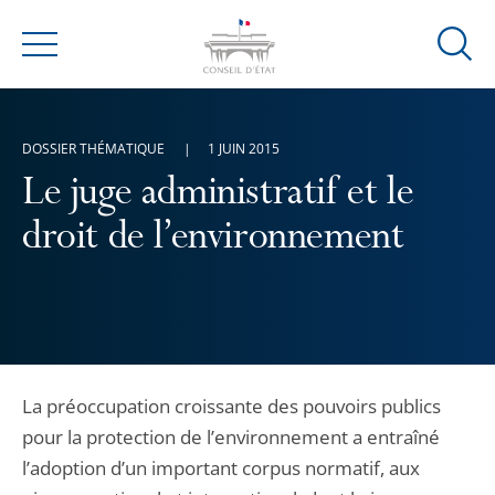
Ouvrir
Menu
la
modal
de
DOSSIER THÉMATIQUE
1 JUIN 2015
reche
Le juge administratif et le
droit de l’environnement
La préoccupation croissante des pouvoirs publics
pour la protection de l’environnement a entraîné
l’adoption d’un important corpus normatif, aux