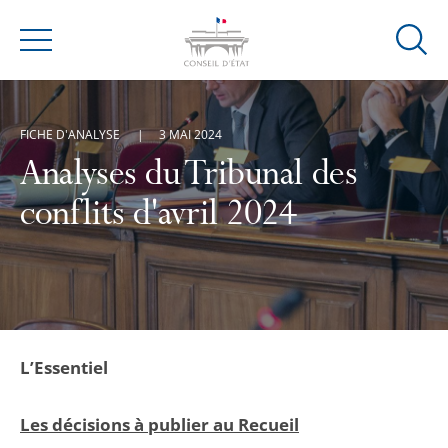
Ouvrir
Menu
la
modal
de
FICHE D'ANALYSE
3 MAI 2024
reche
Analyses du Tribunal des
conflits d'avril 2024
L’Essentiel
Les décisions à publier au Recueil