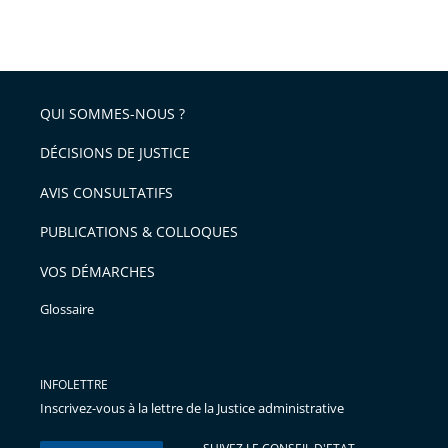
Passer
arriver
le
après
partage
de
QUI SOMMES-NOUS ?
l'article
pour
DÉCISIONS DE JUSTICE
arriver
AVIS CONSULTATIFS
avant
PUBLICATIONS & COLLOQUES
VOS DÉMARCHES
Glossaire
INFOLETTRE
Inscrivez-vous à la lettre de la Justice administrative