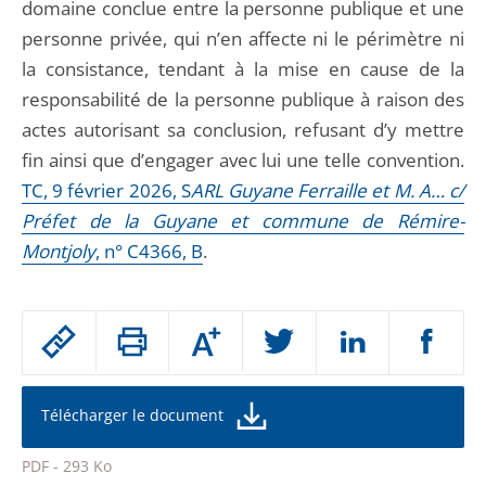
domaine conclue entre la personne publique et une
personne privée, qui n’en affecte ni le périmètre ni
la consistance, tendant à la mise en cause de la
responsabilité de la personne publique à raison des
actes autorisant sa conclusion, refusant d’y mettre
fin ainsi que d’engager avec lui une telle convention.
TC, 9 février 2026, S
ARL Guyane Ferraille et M. A… c/
Préfet de la Guyane et commune de Rémire-
Montjoly
, n° C4366, B
.
Passer
Augmenter
le
ou
réduire
partage
la
taille
de
Télécharger le document
de
la
l'article
police
PDF - 293 Ko
pour