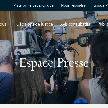
Plateforme pédagogique
Nous rejoindre
Espace P
ous ?
Décisions de justice
Avis consultatifs
Publi
Espace Presse