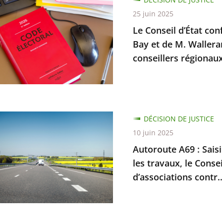
l
25 juin 2025
Le Conseil d’État con
e
Bay et de M. Wallera
conseillers régionau
on
mations
te
DÉCISION DE JUSTICE
rs
10 juin 2025
Autoroute A69 : Saisi 
n
les travaux, le Conse
re
d’associations contr..
nd