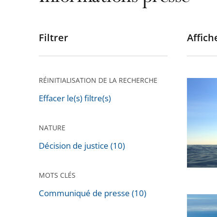
Filtrer
Affiche
Passer
les
filtres
pour
RÉINITIALISATION DE LA RECHERCHE
Le
arriver
Conseil
Effacer le(s) filtre(s)
après
d’État
rejette
NATURE
un
Décision de justice (10)
recours
dirigé
MOTS CLÉS
contre
le
Communiqué de presse (10)
Nouvell
Passer
décret
Calédon