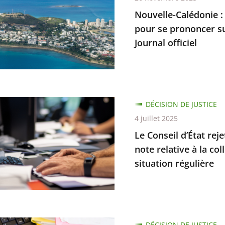
Nouvelle-Calédonie :
ion
pour se prononcer su
Journal officiel
ratif
ique
ent
DÉCISION DE JUSTICE
ion
4 juillet 2025
Le Conseil d’État rej
cer
ées
note relative à la co
situation régulière
ion
ion
DÉCISION DE JUSTICE