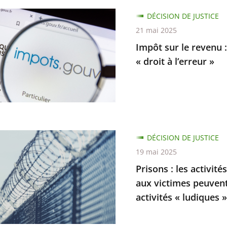
DÉCISION DE JUSTICE
21 mai 2025
Impôt sur le revenu :
s
« droit à l’erreur »
ers
ux
DÉCISION DE JUSTICE
ables
19 mai 2025
Prisons : les activit
aux victimes peuvent
ations
activités « ludiques »