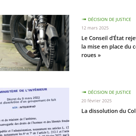
DÉCISION DE JUSTICE
12 mars 2025
Le Conseil d’État reje
la mise en place du 
roues »
s
t
ent
es,
DÉCISION DE JUSTICE
t
ion
20 février 2025
La dissolution du Col
ne