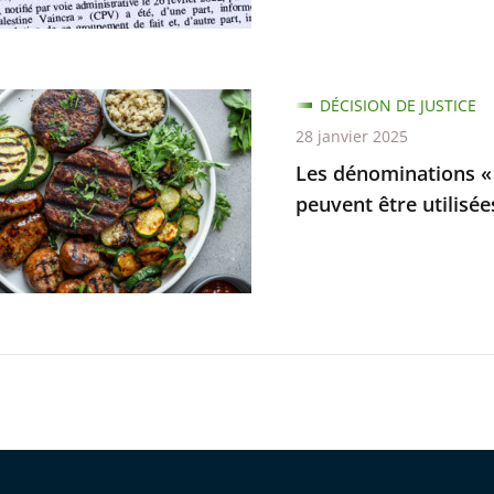
s
e
ue
ire
DÉCISION DE JUSTICE
ations
28 janvier 2025
Les dénominations « 
peuvent être utilisé
es
es
t