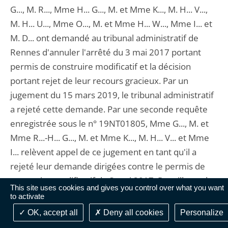
G..., M. R..., Mme H... G..., M. et Mme K..., M. H... V...,
M. H... U..., Mme O..., M. et Mme H... W..., Mme I... et
M. D... ont demandé au tribunal administratif de
Rennes d'annuler l'arrêté du 3 mai 2017 portant
permis de construire modificatif et la décision
portant rejet de leur recours gracieux. Par un
jugement du 15 mars 2019, le tribunal administratif
a rejeté cette demande. Par une seconde requête
enregistrée sous le n° 19NT01805, Mme G..., M. et
Mme R...-H... G..., M. et Mme K..., M. H... V... et Mme
I... relèvent appel de ce jugement en tant qu'il a
rejeté leur demande dirigées contre le permis de
construire modificatif du 3 mai 2017. Par ailleurs, le
This site uses cookies and gives you control over what you want
8 novembre 2019, Brest Métropole a délivré à la
to activate
société Iroise Promotion un permis de construire
OK, accept all
Deny all cookies
Personalize
modificatif dont Mme G..., M. et Mme R...-H... G..., M.