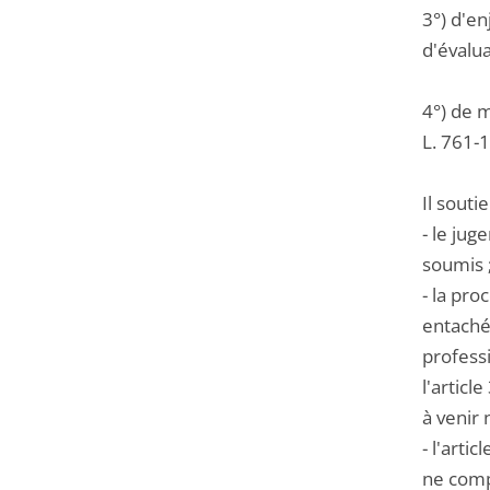
3°) d'e
d'évalua
4°) de m
L. 761-1
Il souti
- le jug
soumis 
- la pro
entaché
profess
l'articl
à venir 
- l'art
ne compo