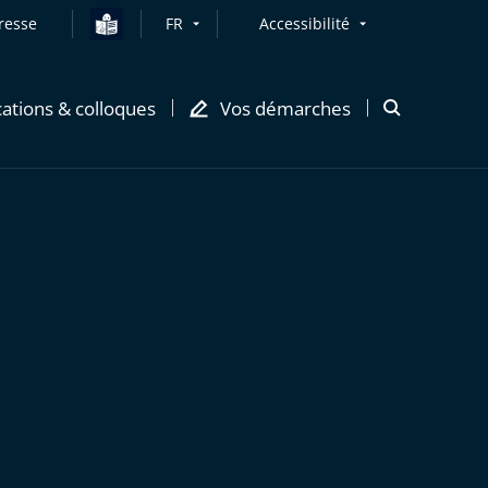
resse
FR
Accessibilité
cations & colloques
Vos démarches
Ouvrir
la
modale
de
recherche