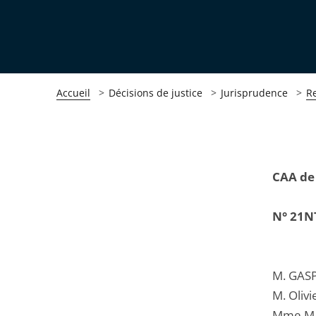
Accueil
Décisions de justice
Jurisprudence
R
Passer
Passer
CAA de
la
la
navigation
navigation
N° 21N
de
de
l'article
l'article
pour
pour
M. GASP
arriver
arriver
M. Oliv
après
avant
Mme MA