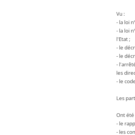
Vu :
- la loi
- la loi
l'Etat ;
- le dé
- le déc
- l'arrê
les dire
- le cod
Les part
Ont été
- le rapp
- les c