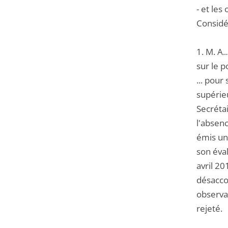
- et les
Considér
1. M. A
sur le p
... pour
supérieu
Secréta
l'absenc
émis un
son éval
avril 20
désacco
observa
rejeté.