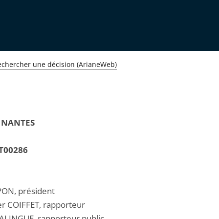
echercher une décision (ArianeWeb)
 NANTES
T00286
ON, président
ier COIFFET, rapporteur
LINGUE, rapporteur public