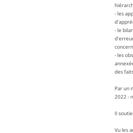
hiérarch
- les ap
d'appréc
- le bil
d'erreu
concerne
- les o
annexées
des fait
Par un 
2022 - 
Il souti
Vu les a