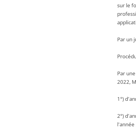
sur le f
professi
applicat
Par un 
Procédu
Par une
2022, M.
1°) d'a
2°) d'an
l'année