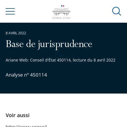
Ouvrir
Menu
la
modal
8 AVRIL 2022
de
reche
Base de jurisprudence
Ariane Web: Conseil d'État 450114, lecture du 8 avril 2022
Analyse n° 450114
Voir aussi
http://www.conseil-