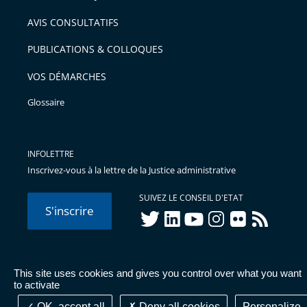
AVIS CONSULTATIFS
PUBLICATIONS & COLLOQUES
VOS DÉMARCHES
Glossaire
INFOLETTRE
Inscrivez-vous à la lettre de la Justice administrative
SUIVEZ LE CONSEIL D'ETAT
S'inscrire
twitter
linkedIn
youtube
instagram
flickr
rss
This site uses cookies and gives you control over what you want
© Conseil d'État 2026 -
Mentions légales
-
Cookies
-
Données
to activate
personnelles
-
Publications administratives
-
Accessibilité :
partiellement conforme
OK, accept all
Deny all cookies
Personalize