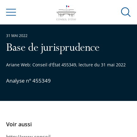
Ouvrir
Menu
la
modal
31 MAI 2022
de
reche
Base de jurisprudence
Ariane Web: Conseil d'État 455349, lecture du 31 mai 2022
Analyse n° 455349
Voir aussi
http://www.conseil-