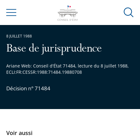
Ouvrir
Menu
la
modal
8 JUILLET 1988
de
reche
Base de jurisprudence
Ariane Web: Conseil d'État 71484, lecture du 8 juillet 1988,
ECLI:FR:CESSR:1988:71484.19880708
Décision n° 71484
Voir aussi