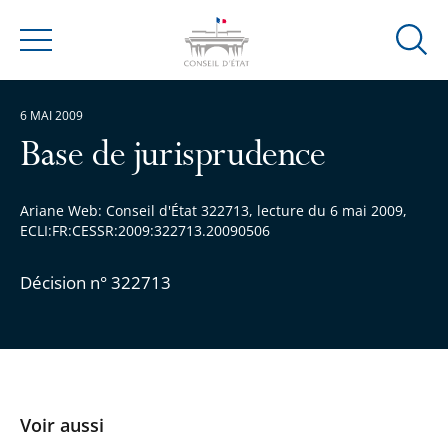
Ouvrir
Menu
la
modal
6 MAI 2009
de
reche
Base de jurisprudence
Ariane Web: Conseil d'État 322713, lecture du 6 mai 2009,
ECLI:FR:CESSR:2009:322713.20090506
Décision n° 322713
Voir aussi