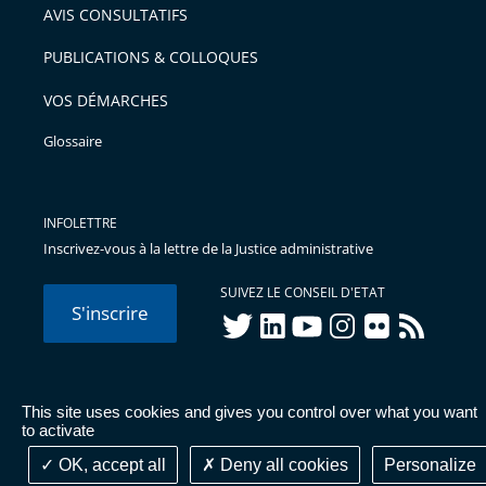
AVIS CONSULTATIFS
PUBLICATIONS & COLLOQUES
VOS DÉMARCHES
Glossaire
INFOLETTRE
Inscrivez-vous à la lettre de la Justice administrative
SUIVEZ LE CONSEIL D'ETAT
S'inscrire
twitter
linkedIn
youtube
instagram
flickr
rss
This site uses cookies and gives you control over what you want
© Conseil d'État 2026 -
Mentions légales
-
Cookies
-
Données
to activate
personnelles
-
Publications administratives
-
Accessibilité :
partiellement conforme
OK, accept all
Deny all cookies
Personalize