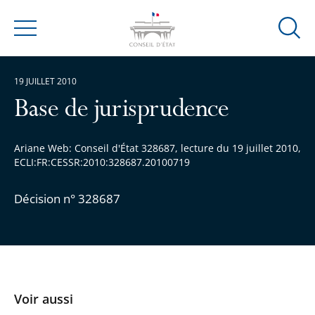
Ouvrir
Menu
la
modal
19 JUILLET 2010
de
reche
Base de jurisprudence
Ariane Web: Conseil d'État 328687, lecture du 19 juillet 2010,
ECLI:FR:CESSR:2010:328687.20100719
Décision n° 328687
Voir aussi