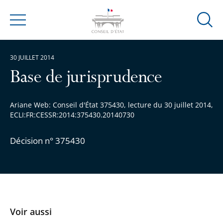
Ouvrir
Menu
la
modal
30 JUILLET 2014
de
reche
Base de jurisprudence
Ariane Web: Conseil d'État 375430, lecture du 30 juillet 2014,
ECLI:FR:CESSR:2014:375430.20140730
Décision n° 375430
Voir aussi