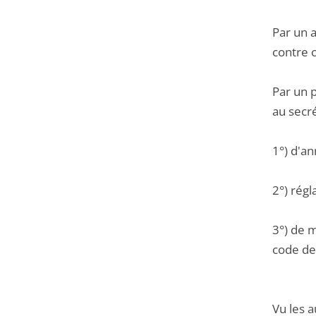
Par un 
contre 
Par un 
au secr
1°) d'an
2°) régl
3°) de m
code de 
Vu les a