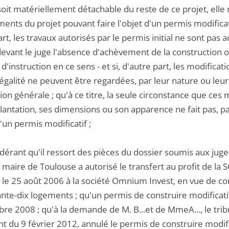
soit matériellement détachable du reste de ce projet, elle n
ents du projet pouvant faire l'objet d'un permis modificati
rt, les travaux autorisés par le permis initial ne sont pas a
devant le juge l'absence d'achèvement de la construction o
'instruction en ce sens - et si, d'autre part, les modificat
illégalité ne peuvent être regardées, par leur nature ou 
on générale ; qu'à ce titre, la seule circonstance que ces
lantation, ses dimensions ou son apparence ne fait pas, pa
d'un permis modificatif ;
idérant qu'il ressort des pièces du dossier soumis aux ju
 maire de Toulouse a autorisé le transfert au profit de la
le 25 août 2006 à la société Omnium Invest, en vue de con
nte-dix logements ; qu'un permis de construire modificatif
e 2008 ; qu'à la demande de M. B...et de MmeA..., le trib
 du 9 février 2012, annulé le permis de construire modific