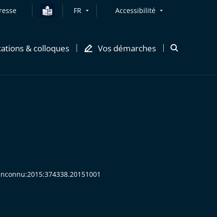
resse
FR
Accessibilité
cations & colloques
Vos démarches
Ouvrir
la
modale
de
recherche
e Inconnu:2015:374338.20151001