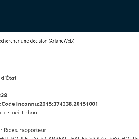
echercher une décision (ArianeWeb)
 d'État
338
R:Code Inconnu:2015:374338.20151001
au recueil Lebon
er Ribes, rapporteur
NT, POULET ; SCP GARREAU, BAUER-VIOLAS, FESCHOTTE-