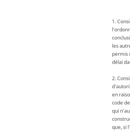
1. Consi
l'ordonn
conclus
les autr
permis m
délai da
2. Cons
d'autori
en raiso
code de
qui n'au
construc
que, si 