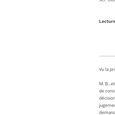
Lecture
Vu la pr
M. B...
de cons
décisio
jugement
demand