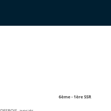
6ème - 1ère SSR
DESBOIS, avocats