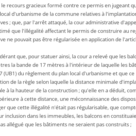
t le recours gracieux formé contre ce permis en jugeant qu
 local d'urbanisme de la commune relatives à l'implantatio
ves ; que, par l'arrêt attaqué, la cour administrative d'a
timé que l'illégalité affectant le permis de construire au re
ve ne pouvait pas être régularisée en application de l'artic
dérant que, pour statuer ainsi, la cour a relevé que les 
tres la bande de 17 mètres à l'intérieur de laquelle les b
e 7 (UB1) du règlement du plan local d'urbanisme et que c
ation de la règle selon laquelle la distance minimale d'impl
le à la hauteur de la construction ; qu'elle en a déduit, 
périeure à cette distance, une méconnaissance des dispositio
er que cette illégalité n'était pas régularisable, que comp
ur inclusion dans les immeubles, les balcons en constituaie
pas allégué que les bâtiments ne seraient pas construits ;