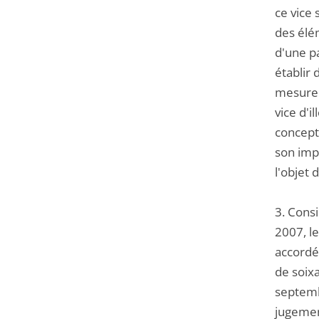
ce vice 
des élém
d'une pa
établir 
mesure d
vice d'
concepti
son imp
l'objet 
3. Cons
2007, le
accordé 
de soixa
septembr
jugement