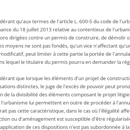
dérant qu'aux termes de l'article L. 600-5 du code de l'ur
ance du 18 juillet 2013 relative au contentieux de l'urbanis
ions dirigées contre un permis de construire, de démolir 
es moyens ne sont pas fondés, qu'un vice n'affectant qu'un
odificatif, peut limiter à cette partie la portée de l'annula
ns lequel le titulaire du permis pourra en demander la régul
idérant que lorsque les éléments d'un projet de construct
sations distinctes, le juge de l'excès de pouvoir peut prono
n de la divisibilité des éléments composant le projet litigieu
 l'urbanisme lui permettent en outre de procéder à l'annul
rait pas cette caractéristique, dans le cas où l'illégalité af
tion ou d'aménagement est susceptible d'être régularisée 
l'application de ces dispositions n'est pas subordonnée à la