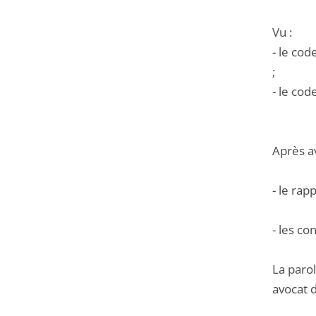
Vu :
- le co
;
- le cod
Après a
- le rap
- les co
La parol
avocat 