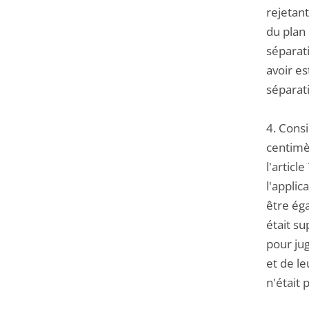
rejetan
du plan
séparati
avoir es
séparati
4. Consi
centimè
l'articl
l'applic
être éga
était su
pour jug
et de le
n'était 