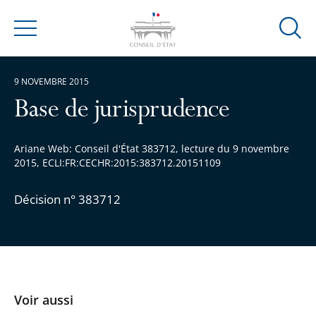
Ouvrir
Menu
la
modal
9 NOVEMBRE 2015
de
reche
Base de jurisprudence
Ariane Web: Conseil d'État 383712, lecture du 9 novembre
2015, ECLI:FR:CECHR:2015:383712.20151109
Décision n° 383712
Voir aussi