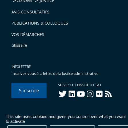
DÉCISIONS DE JUSTICE
AVIS CONSULTATIFS
PUBLICATIONS & COLLOQUES
VOS DÉMARCHES
Glossaire
INFOLETTRE
Inscrivez-vous à la lettre de la Justice administrative
SUIVEZ LE CONSEIL D'ETAT
S'inscrire
twitter
linkedIn
youtube
instagram
flickr
rss
This site uses cookies and gives you control over what you want
© Conseil d'État 2026 -
Mentions légales
-
Cookies
-
Données
to activate
personnelles
-
Publications administratives
-
Accessibilité :