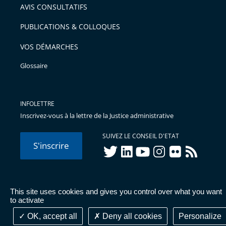
AVIS CONSULTATIFS
PUBLICATIONS & COLLOQUES
VOS DÉMARCHES
Glossaire
INFOLETTRE
Inscrivez-vous à la lettre de la Justice administrative
SUIVEZ LE CONSEIL D'ETAT
S'inscrire
twitter
linkedIn
youtube
instagram
flickr
rss
This site uses cookies and gives you control over what you want
© Conseil d'État 2026 -
Mentions légales
-
Cookies
-
Données
to activate
personnelles
-
Publications administratives
-
Accessibilité :
partiellement conforme
OK, accept all
Deny all cookies
Personalize