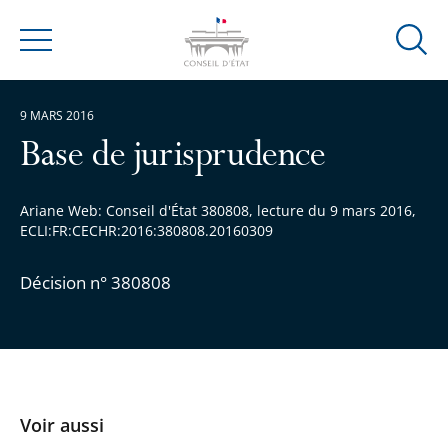
Ouvrir
Menu
la
modal
9 MARS 2016
de
reche
Base de jurisprudence
Ariane Web: Conseil d'État 380808, lecture du 9 mars 2016,
ECLI:FR:CECHR:2016:380808.20160309
Décision n° 380808
Voir aussi