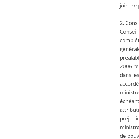
joindre 
2. Consi
Conseil
complété
générale
préalab
2006 rel
dans les
accordée
ministr
échéant,
attribut
préjudic
ministr
de pouvo