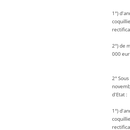
1°) d'a
coquill
rectific
2°) de 
000 euro
2° Sous
novembr
d'Etat :
1°) d'a
coquill
rectific