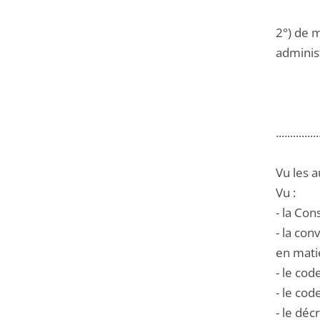
2°) de m
administ
...............
Vu les a
Vu :
- la Co
- la con
en mati
- le cod
- le cod
- le déc