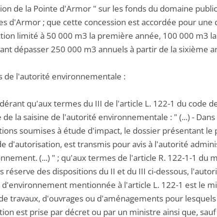
ion de la Pointe d'Armor " sur les fonds du domaine public
es d'Armor ; que cette concession est accordée pour une
ction limité à 50 000 m3 la première année, 100 000 m3 la
ant dépasser 250 000 m3 annuels à partir de la sixième a
is de l'autorité environnementale :
dérant qu'aux termes du III de l'article L. 122-1 du code 
e de la saisine de l'autorité environnementale : " (...) - Dan
tions soumises à étude d'impact, le dossier présentant le 
 d'autorisation, est transmis pour avis à l'autorité admin
nnement. (...) " ; qu'aux termes de l'article R. 122-1-1 
ous réserve des dispositions du II et du III ci-dessous, l'au
d'environnement mentionnée à l'article L. 122-1 est le mi
 de travaux, d'ouvrages ou d'aménagements pour lesquels l
ion est prise par décret ou par un ministre ainsi que, sauf 