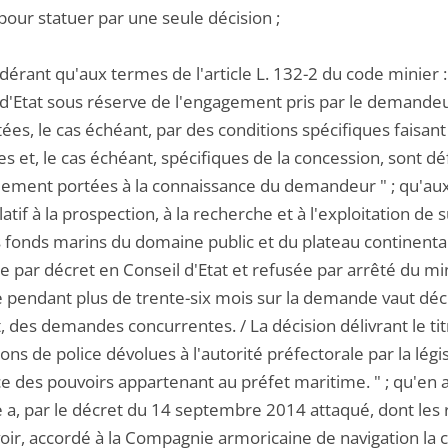
pour statuer par une seule décision ;
dérant qu'aux termes de l'article L. 132-2 du code minier 
 d'Etat sous réserve de l'engagement pris par le demande
es, le cas échéant, par des conditions spécifiques faisant 
s et, le cas échéant, spécifiques de la concession, sont dé
lement portées à la connaissance du demandeur " ; qu'aux t
atif à la prospection, à la recherche et à l'exploitation d
 fonds marins du domaine public et du plateau continental m
 par décret en Conseil d'Etat et refusée par arrêté du mi
e pendant plus de trente-six mois sur la demande vaut déci
 des demandes concurrentes. / La décision délivrant le tit
ions de police dévolues à l'autorité préfectorale par la lég
e des pouvoirs appartenant au préfet maritime. " ; qu'en a
e a, par le décret du 14 septembre 2014 attaqué, dont le
ir, accordé à la Compagnie armoricaine de navigation la co