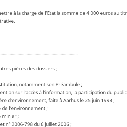
ettre à la charge de l'Etat la somme de 4 000 euros au titre
rative.
.....................................................................
utres pièces des dossiers ;
nstitution, notamment son Préambule ;
vention sur l'accès à l'information, la participation du publi
ère d'environnement, faite à Aarhus le 25 juin 1998 ;
e de l'environnement ;
e minier ;
ret n° 2006-798 du 6 juillet 2006 ;