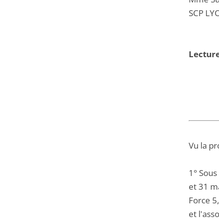
SCP LYO
Lectur
Vu la pr
1° Sous
et 31 ma
Force 5
et l'as