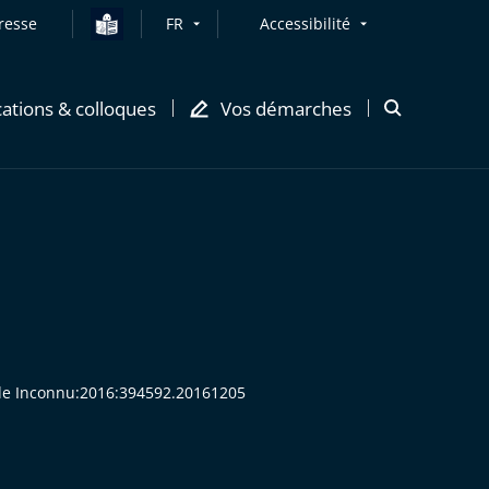
resse
FR
Accessibilité
cations & colloques
Vos démarches
Ouvrir
la
modale
de
recherche
ode Inconnu:2016:394592.20161205