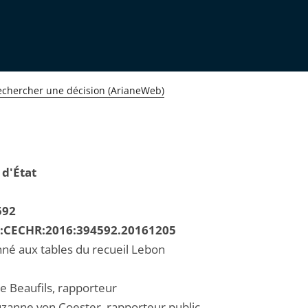
echercher une décision (ArianeWeb)
 d'État
592
R:CECHR:2016:394592.20161205
né aux tables du recueil Lebon
le Beaufils, rapporteur
anne von Coester, rapporteur public