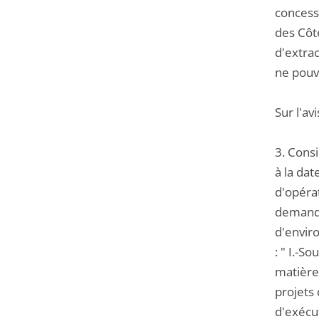
concess
des Côt
d'extra
ne pouv
Sur l'av
3. Consi
à la dat
d'opéra
demande
d'enviro
: " I.-S
matière 
projets
d'exécut