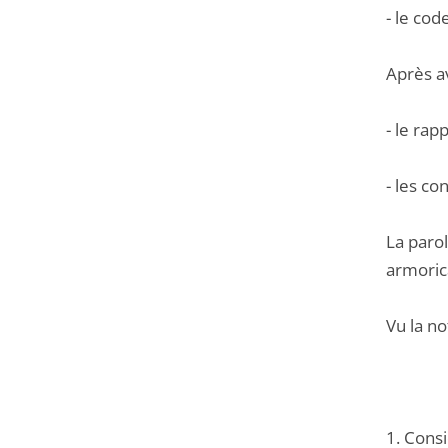
- le cod
Après a
- le rap
- les c
La parol
armoric
Vu la n
1. Consi