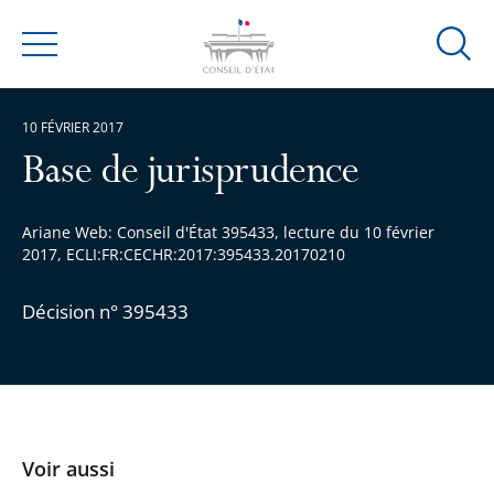
Ouvrir
Menu
la
modal
10 FÉVRIER 2017
de
reche
Base de jurisprudence
Ariane Web: Conseil d'État 395433, lecture du 10 février
2017, ECLI:FR:CECHR:2017:395433.20170210
Décision n° 395433
Voir aussi