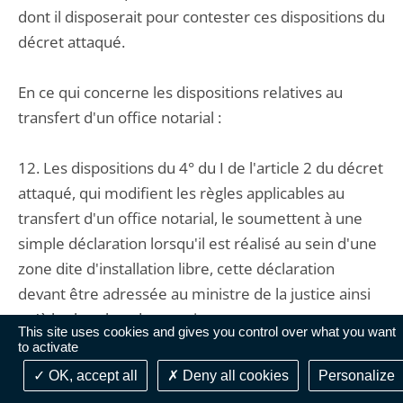
dont il disposerait pour contester ces dispositions du
décret attaqué.
En ce qui concerne les dispositions relatives au
transfert d'un office notarial :
12. Les dispositions du 4° du I de l'article 2 du décret
attaqué, qui modifient les règles applicables au
transfert d'un office notarial, le soumettent à une
simple déclaration lorsqu'il est réalisé au sein d'une
zone dite d'installation libre, cette déclaration
devant être adressée au ministre de la justice ainsi
qu'à la chambre des notaires et au procureur
This site uses cookies and gives you control over what you want
général près la cour d'appel dans le ressort de
to activate
laquelle l'office a été transféré, mais aussi, le cas
OK, accept all
Deny all cookies
Personalize
échéant, à la chambre des notaires et au procureur