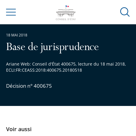
Ouvrir
Menu
la
modal
18 MAI 2018
de
reche
Base de jurisprudence
Ariane Web: Conseil d'État 400675, lecture du 18 mai 2018,
ECLI:FR:CEASS:2018:400675.20180518
Décision n° 400675
Voir aussi