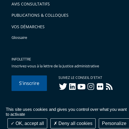
AVIS CONSULTATIFS
PUBLICATIONS & COLLOQUES
VOS DÉMARCHES
Glossaire
INFOLETTRE
Inscrivez-vous à la lettre de la Justice administrative
SUIVEZ LE CONSEIL D'ETAT
S'inscrire
twitter
linkedIn
youtube
instagram
flickr
rss
This site uses cookies and gives you control over what you want
© Conseil d'État 2026 -
Mentions légales
-
Cookies
-
Données
to activate
personnelles
-
Publications administratives
-
Accessibilité :
partiellement conforme
OK, accept all
Deny all cookies
Personalize