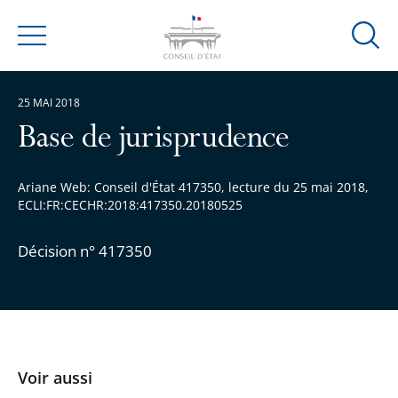
Ouvrir
Menu
la
modal
25 MAI 2018
de
reche
Base de jurisprudence
Ariane Web: Conseil d'État 417350, lecture du 25 mai 2018,
ECLI:FR:CECHR:2018:417350.20180525
Décision n° 417350
Voir aussi