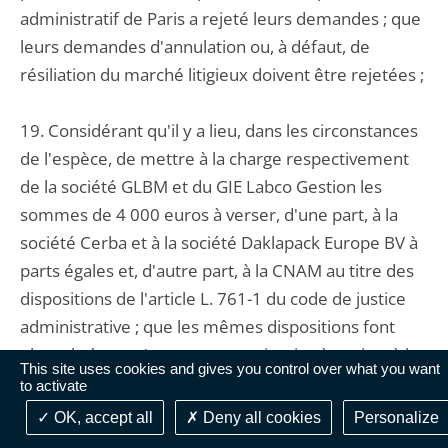
administratif de Paris a rejeté leurs demandes ; que
leurs demandes d'annulation ou, à défaut, de
résiliation du marché litigieux doivent être rejetées ;
19. Considérant qu'il y a lieu, dans les circonstances
de l'espèce, de mettre à la charge respectivement
de la société GLBM et du GIE Labco Gestion les
sommes de 4 000 euros à verser, d'une part, à la
société Cerba et à la société Daklapack Europe BV à
parts égales et, d'autre part, à la CNAM au titre des
dispositions de l'article L. 761-1 du code de justice
administrative ; que les mêmes dispositions font
obstacle à ce qu'une somme soit mise à ce titre à la
This site uses cookies and gives you control over what you want
charge des sociétés Cerba et Dalkapack Europe B.V.
to activate
et de la CNAM qui ne sont pas, dans la présente
OK, accept all
Deny all cookies
Personalize
instance, les parties perdantes ;