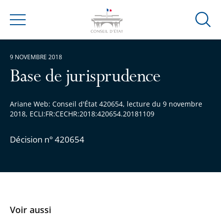
Ouvrir
Menu
la
modal
9 NOVEMBRE 2018
de
reche
Base de jurisprudence
Ariane Web: Conseil d'État 420654, lecture du 9 novembre
2018, ECLI:FR:CECHR:2018:420654.20181109
Décision n° 420654
Voir aussi