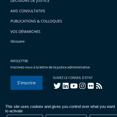
DÉCISIONS DE JUSTICE
AVIS CONSULTATIFS
PUBLICATIONS & COLLOQUES
VOS DÉMARCHES
Glossaire
INFOLETTRE
Inscrivez-vous à la lettre de la Justice administrative
SUIVEZ LE CONSEIL D'ETAT
S'inscrire
twitter
linkedIn
youtube
instagram
flickr
rss
This site uses cookies and gives you control over what you want
© Conseil d'État 2026 -
Mentions légales
-
Cookies
-
Données
to activate
personnelles
-
Publications administratives
-
Accessibilité :