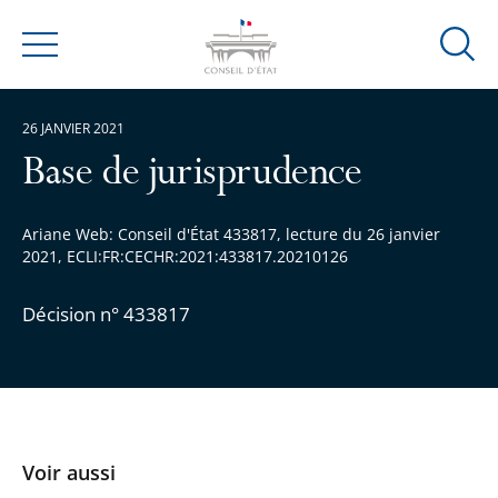
Ouvrir
Menu
la
modal
26 JANVIER 2021
de
reche
Base de jurisprudence
Ariane Web: Conseil d'État 433817, lecture du 26 janvier
2021, ECLI:FR:CECHR:2021:433817.20210126
Décision n° 433817
Voir aussi