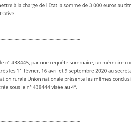
ettre à la charge de l'Etat la somme de 3 000 euros au titre
rative.
.....................................................................
 le n° 438445, par une requête sommaire, un mémoire c
rés les 11 février, 16 avril et 9 septembre 2020 au secréta
ation rurale Union nationale présente les mêmes conclu
trée sous le n° 438444 visée au 4°.
.....................................................................