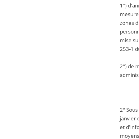
1°) d'a
mesures
zones d
personne
mise sur
253-1 d
2°) de m
administ
2° Sous
janvier 
et d'in
moyens 