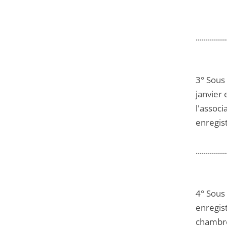
...............
3° Sous
janvier 
l'assoc
enregis
...............
4° Sous
enregist
chambre