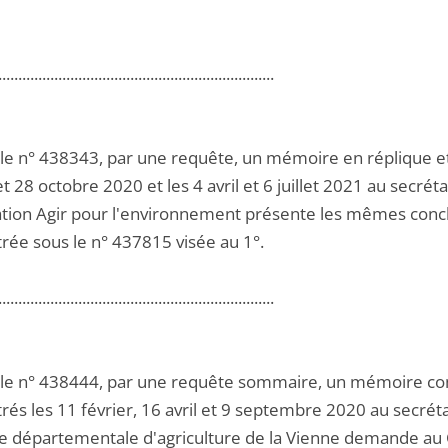
.....................................................................
 le n° 438343, par une requête, un mémoire en réplique 
et 28 octobre 2020 et les 4 avril et 6 juillet 2021 au secrét
iation Agir pour l'environnement présente les mêmes con
trée sous le n° 437815 visée au 1°.
.....................................................................
 le n° 438444, par une requête sommaire, un mémoire c
rés les 11 février, 16 avril et 9 septembre 2020 au secréta
 départementale d'agriculture de la Vienne demande au Co