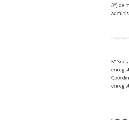
3°) de m
administ
...............
5° Sous
enregist
Coordin
enregis
...............