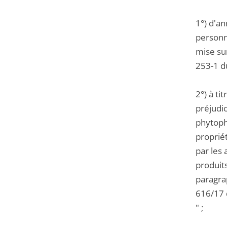
1°) d'a
personne
mise sur
253-1 d
2°) à ti
préjudic
phytoph
proprié
par les
produit
paragrap
616/17 
" ;