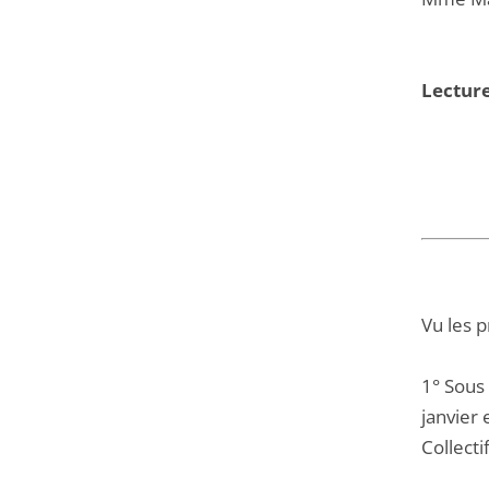
Lecture
Vu les 
1° Sous
janvier 
Collecti