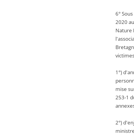
6° Sous
2020 au 
Nature 
l'associ
Bretagne
victimes
1°) d'a
personne
mise sur
253-1 du
annexes 
2°) d'en
ministre