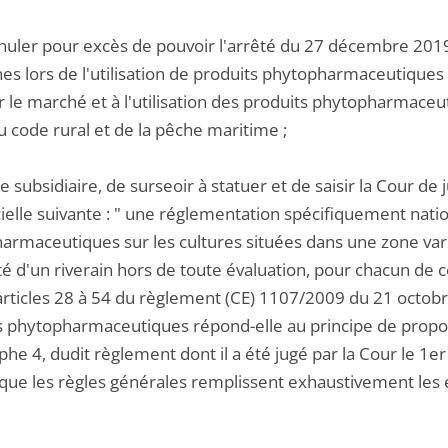
nnuler pour excès de pouvoir l'arrêté du 27 décembre 2019
s lors de l'utilisation de produits phytopharmaceutiques e
 le marché et à l'utilisation des produits phytopharmaceutiq
u code rural et de la pêche maritime ;
tre subsidiaire, de surseoir à statuer et de saisir la Cour d
ielle suivante : " une réglementation spécifiquement nationa
armaceutiques sur les cultures situées dans une zone varia
té d'un riverain hors de toute évaluation, pour chacun de
 articles 28 à 54 du règlement (CE) 1107/2009 du 21 octob
s phytopharmaceutiques répond-elle au principe de proport
he 4, dudit règlement dont il a été jugé par la Cour le 1er
que les règles générales remplissent exhaustivement les e