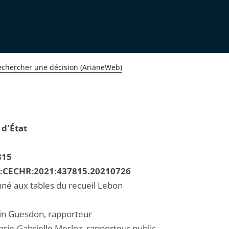
echercher une décision (ArianeWeb)
 d'État
815
R:CECHR:2021:437815.20210726
né aux tables du recueil Lebon
in Guesdon, rapporteur
ie-Gabrielle Merloz, rapporteur public