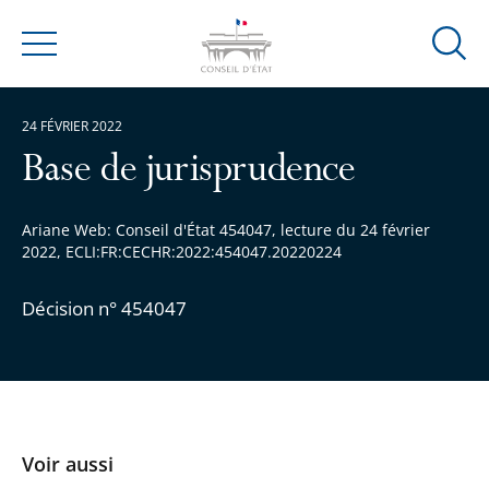
Ouvrir
Menu
la
modal
24 FÉVRIER 2022
de
reche
Base de jurisprudence
Ariane Web: Conseil d'État 454047, lecture du 24 février
2022, ECLI:FR:CECHR:2022:454047.20220224
Décision n° 454047
Voir aussi