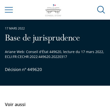
Ouvrir
Menu
la
modal
17 MARS 2022
de
reche
Base de jurisprudence
Ariane Web: Conseil d'État 449620, lecture du 17 mars 2022,
ECLI:FR:CECHR:2022:449620.20220317
Décision n° 449620
Voir aussi