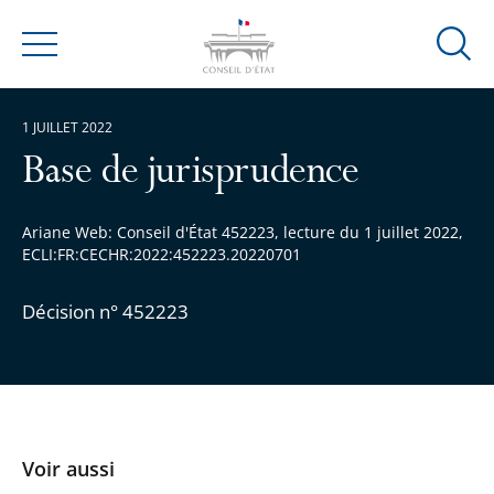
Ouvrir
Menu
la
modal
1 JUILLET 2022
de
reche
Base de jurisprudence
Ariane Web: Conseil d'État 452223, lecture du 1 juillet 2022,
ECLI:FR:CECHR:2022:452223.20220701
Décision n° 452223
Voir aussi