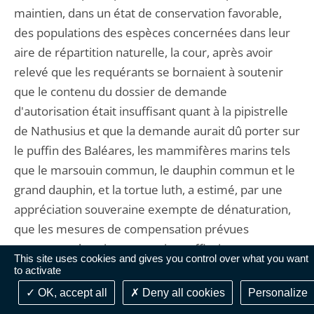
maintien, dans un état de conservation favorable,
des populations des espèces concernées dans leur
aire de répartition naturelle, la cour, après avoir
relevé que les requérants se bornaient à soutenir
que le contenu du dossier de demande
d'autorisation était insuffisant quant à la pipistrelle
de Nathusius et que la demande aurait dû porter sur
le puffin des Baléares, les mammifères marins tels
que le marsouin commun, le dauphin commun et le
grand dauphin, et la tortue luth, a estimé, par une
appréciation souveraine exempte de dénaturation,
que les mesures de compensation prévues
concernant les oiseaux marins suffisaient pour
This site uses cookies and gives you control over what you want
répondre à cette condition.
to activate
OK, accept all
Deny all cookies
Personalize
13. Il résulte de tout ce qui précède que l'association