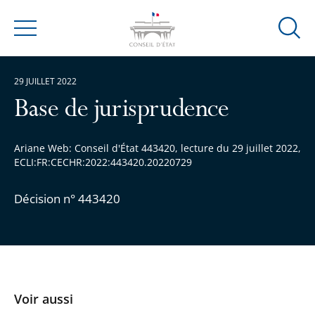
Ouvrir
Menu
la
modal
29 JUILLET 2022
de
reche
Base de jurisprudence
Ariane Web: Conseil d'État 443420, lecture du 29 juillet 2022,
ECLI:FR:CECHR:2022:443420.20220729
Décision n° 443420
Voir aussi