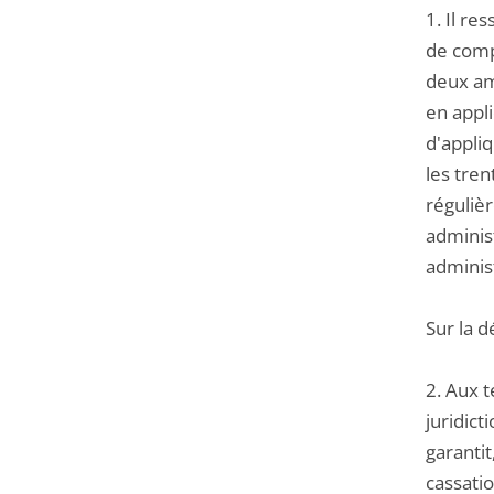
1. Il re
de compt
deux am
en appli
d'appliq
les tren
régulièr
administ
adminis
Sur la 
2. Aux t
juridict
garantit
cassatio