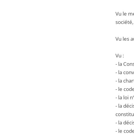
Vu le m
société
Vu les a
Vu :
- la Cons
- la co
- la ch
- le cod
- la lo
- la déc
constitu
- la dé
- le cod