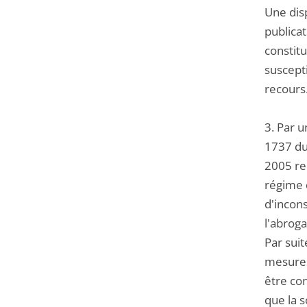
Une disp
publicat
constitu
suscepti
recours.
3. Par u
1737 du
2005 re
régime d
d'incons
l'abrog
Par suit
mesures 
être con
que la s