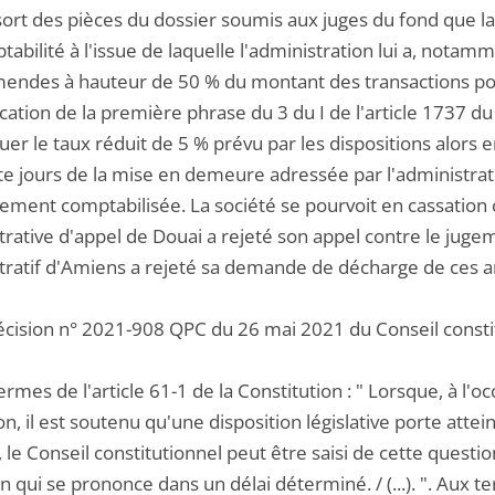
ssort des pièces du dossier soumis aux juges du fond que la s
abilité à l'issue de laquelle l'administration lui a, notam
endes à hauteur de 50 % du montant des transactions pour 
cation de la première phrase du 3 du I de l'article 1737 d
uer le taux réduit de 5 % prévu par les dispositions alors 
te jours de la mise en demeure adressée par l'administrati
ement comptabilisée. La société se pourvoit en cassation co
rative d'appel de Douai a rejeté son appel contre le jugeme
tratif d'Amiens a rejeté sa demande de décharge de ces
décision n° 2021-908 QPC du 26 mai 2021 du Conseil constit
ermes de l'article 61-1 de la Constitution : " Lorsque, à l
ion, il est soutenu qu'une disposition législative porte attei
, le Conseil constitutionnel peut être saisi de cette questi
n qui se prononce dans un délai déterminé. / (...). ". Aux terme