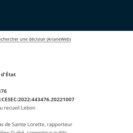
echercher une décision (ArianeWeb)
 d'État
476
R:CESEC:2022:443476.20221007
au recueil Lebon
as de Sainte Lorette, rapporteur
ine Guibé, rapporteur public