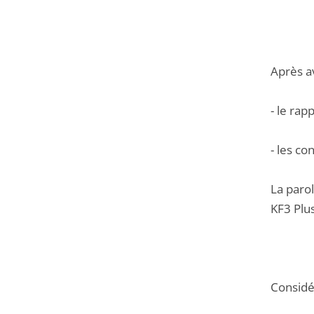
Après a
- le rap
- les c
La parol
KF3 Plus
Considér