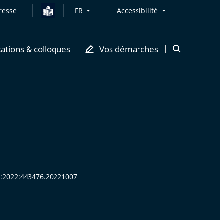
resse
FR
Accessibilité
cations & colloques
Vos démarches
Ouvrir
la
modale
de
recherche
EC:2022:443476.20221007