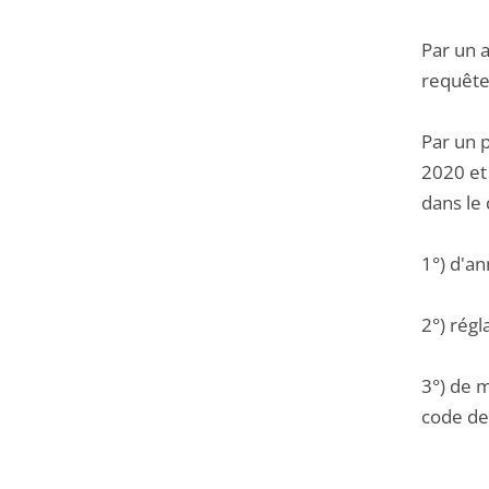
Par un 
requête
Par un 
2020 et 
dans le
1°) d'an
2°) régl
3°) de m
code de 