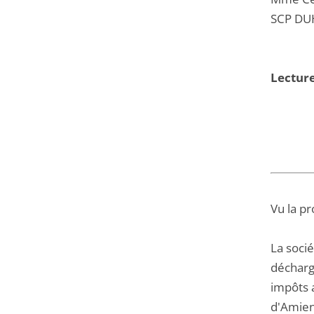
SCP DUH
Lecture
Vu la pr
La soci
décharge
impôts a
d'Amien