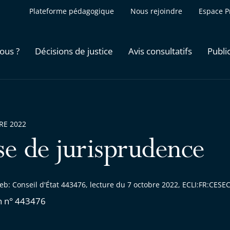
Plateforme pédagogique
Nous rejoindre
Espace P
ous ?
Décisions de justice
Avis consultatifs
Publi
RE 2022
se de jurisprudence
eb: Conseil d'État 443476, lecture du 7 octobre 2022, ECLI:FR:CES
n n° 443476