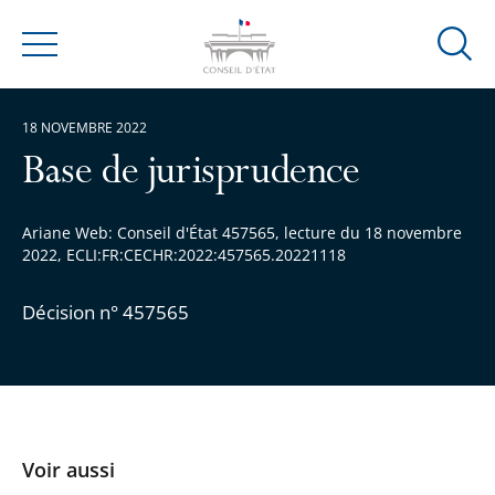
Ouvrir
Menu
la
modal
18 NOVEMBRE 2022
de
reche
Base de jurisprudence
Ariane Web: Conseil d'État 457565, lecture du 18 novembre
2022, ECLI:FR:CECHR:2022:457565.20221118
Décision n° 457565
Voir aussi