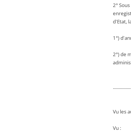
2° Sous
enregis
d'Etat, 
1°) d'an
2°) de m
administ
...............
Vu les a
Vu :