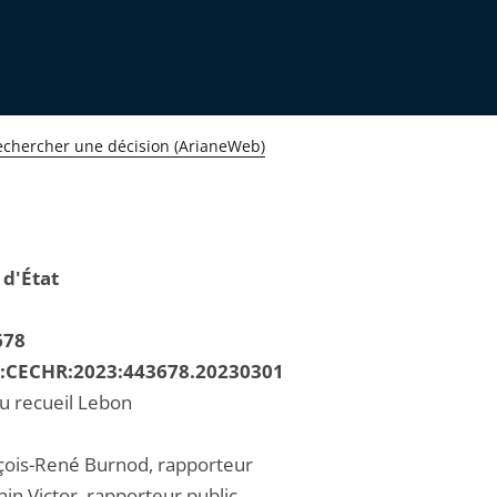
echercher une décision (ArianeWeb)
 d'État
678
R:CECHR:2023:443678.20230301
au recueil Lebon
çois-René Burnod, rapporteur
in Victor, rapporteur public