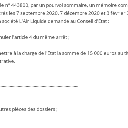
 le n° 443800, par un pourvoi sommaire, un mémoire com
trés les 7 septembre 2020, 7 décembre 2020 et 3 février 
la société L'Air Liquide demande au Conseil d'Etat :
nuler l'article 4 du même arrêt ;
ettre à la charge de l'Etat la somme de 15 000 euros au titr
rative.
.....................................................................
utres pièces des dossiers ;