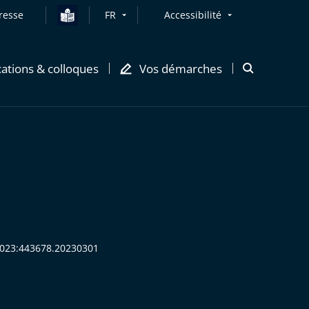
resse
FR
Accessibilité
cations & colloques
Vos démarches
Ouvrir
la
modale
de
recherche
:2023:443678.20230301