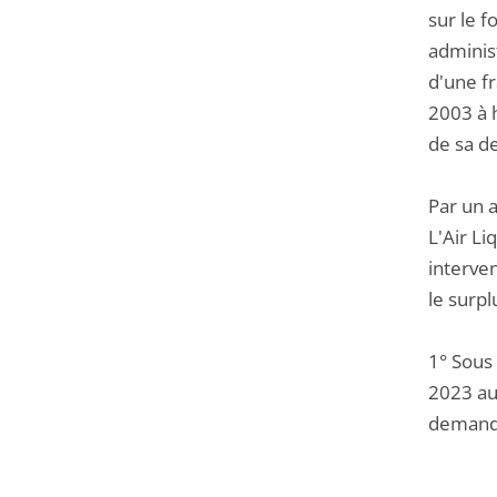
sur le f
administ
d'une fr
2003 à 
de sa d
Par un a
L'Air Li
interve
le surpl
1° Sous
2023 au 
demande 