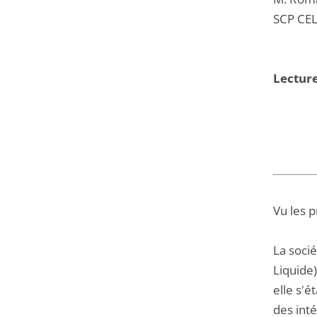
SCP CEL
Lectur
Vu les 
La socié
Liquide
elle s'é
des int