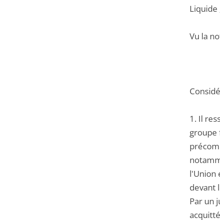
Liquide 
Vu la no
Considér
1. Il re
groupe f
précompt
notamme
l'Union 
devant l
Par un j
acquitté