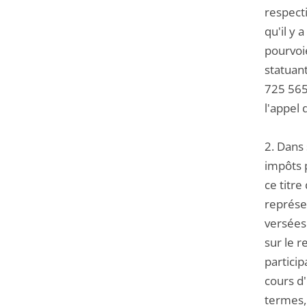
respect
qu'il y 
pourvoie
statuant
725 565 
l'appel 
2. Dans 
impôts 
ce titre
représe
versées 
sur le r
particip
cours d'
termes, 