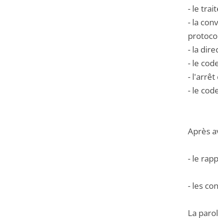
- le tra
- la co
protocol
- la dir
- le cod
- l'arrê
- le cod
Après a
- le ra
- les co
La parol