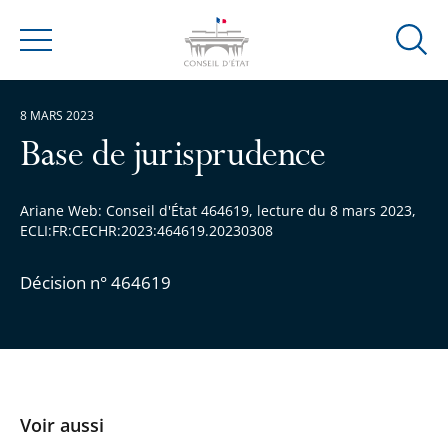
Ouvrir
Menu
la
modal
8 MARS 2023
de
reche
Base de jurisprudence
Ariane Web: Conseil d'État 464619, lecture du 8 mars 2023,
ECLI:FR:CECHR:2023:464619.20230308
Décision n° 464619
Voir aussi