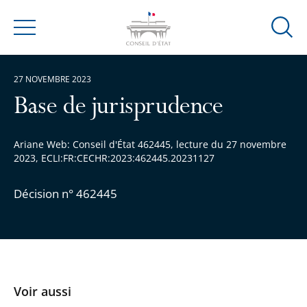
Ouvrir
Menu
la
modal
27 NOVEMBRE 2023
de
reche
Base de jurisprudence
Ariane Web: Conseil d'État 462445, lecture du 27 novembre
2023, ECLI:FR:CECHR:2023:462445.20231127
Décision n° 462445
Voir aussi