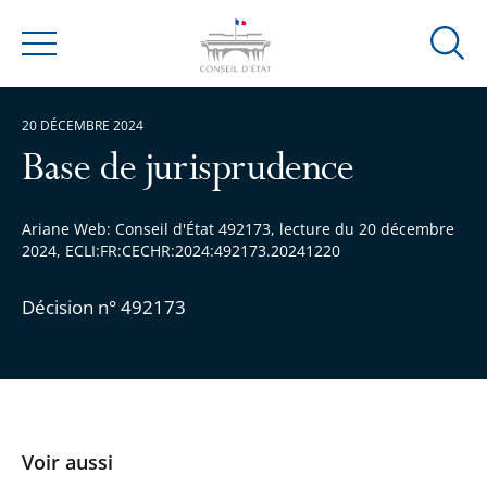
Ouvrir
Menu
la
modal
20 DÉCEMBRE 2024
de
reche
Base de jurisprudence
Ariane Web: Conseil d'État 492173, lecture du 20 décembre
2024, ECLI:FR:CECHR:2024:492173.20241220
Décision n° 492173
Voir aussi