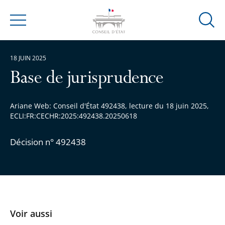
Ouvrir
Menu
la
modal
18 JUIN 2025
de
reche
Base de jurisprudence
Ariane Web: Conseil d'État 492438, lecture du 18 juin 2025,
ECLI:FR:CECHR:2025:492438.20250618
Décision n° 492438
Voir aussi